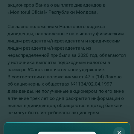
акционеров Банка о выплате дивидендов в
«Monitorul Oficial» Республики Молдова.
Согласно положениям Налогового кодекса
дивиденды, направленные на выплату физическим
лицам резидентам/нерезидентам и юридическим
лицам резидентам/нерезидентам, из
нераспределенной прибыли за 2020 год, облагаются
у источника выплаты подоходным налогом в
размере 6% как окончательное удержание.
В соответствии с положениями ст.47 п.(14) Закона
об акционерных обществах №1134/02.04.1997
дивиденды, не полученные акционером по его вине
в течение трех лет со дня раскрытия информации о
выплате дивидендов, обращаются в доход банка и
не могут быть истребованы акционером.
Исполнительный орган “Banca de Finanţe şi Comerţ”