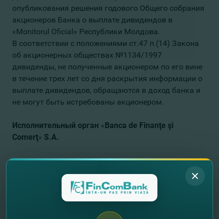
опубликования решения годового Общего собрания
акционеров Банка о выплате дивидендов в
«Monitorul Oficial» Республики Молдова.
В соответствии с положениями ст.47 п.(14) Закона
об акционерных обществах №1134/1997
дивиденды, не полученные акционером по его вине
в течение трех лет со дня раскрытия информации о
выплате дивидендов, обращаются в доход банка и
не могут быть истребованы акционером.
Исполнительный орган
«
Banca de Finanţe şi
Comerţ
»
S.A.
//
Другие новости