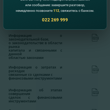
или сообщение: завершите разговор,
Фонд компенсации
инвесторам
немедленно позвоните
112
, свяжитесь с банком.
022 269 999
Информация о категориях
клиентов
Информация о
законодательной базе,
о законодательстве в области
рынка
капитала и связанными с
данной
областью законами
Информация о затратах и
расходах
связанные со сделками с
финансовыми инструментами
Информация об этапах
совершения
сделок с финансовыми
инструментами