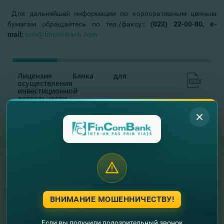
Для дальнейшей информации по корпоративным ценным
бумагам обращайтесь по тел./факсу:
: (022) 22-00-80,
e
-
mail
:
svm@fincombank.com
Лицензия
Банка
для
осуществления
инвестиционной
деятельности
Список сотрудников,
владеющих
квалификационными
сертификатами
Правила работы
с клиентами по
обслуживанию КЦБ
Банковские тарифы
ВНИМАНИЕ МОШЕННИЧЕСТВУ!
по проведению операций с
КЦБ
Если вы получили подозрительный звонок