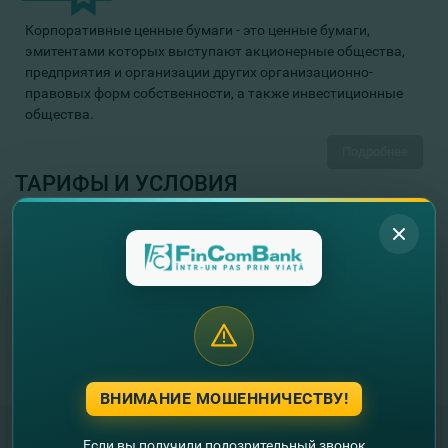
Корпоративные ценные бумаги - это ценные бумаги,
эмитентами которых выступают акционерные общества,
предприятия и организации других организационно-
правовых форм собственности, а также инвестиционные
общества.
Подробнее
ТАРИФЫ И УСЛОВИЯ
Тарифы Банка на услуги, оказываемые физическим лицам
Подробнее
ВНИМАНИЕ МОШЕННИЧЕСТВУ!
Если вы получили подозрительный звонок