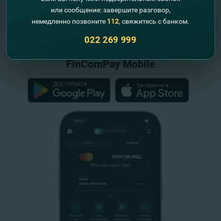
или сообщение: завершите разговор,
"FinComBank" S.A. является членом
немедленно позвоните
112
, свяжитесь с банком.
Схемы гарантирования депозитов
Республики Молдова
022 269 999
FinComPay Mobile