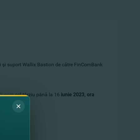
ţei şi suport Wallix Bastion de către FinComBank
nk.com
cel târziu până la 16
iunie
2023, ora