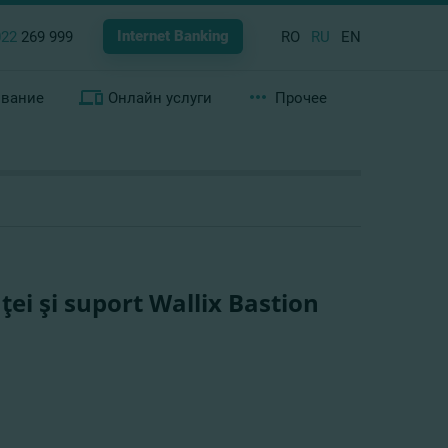
Internet Banking
022
269 999
RO
RU
EN
ование
Онлайн услуги
Прочее
ţei şi suport Wallix Bastion