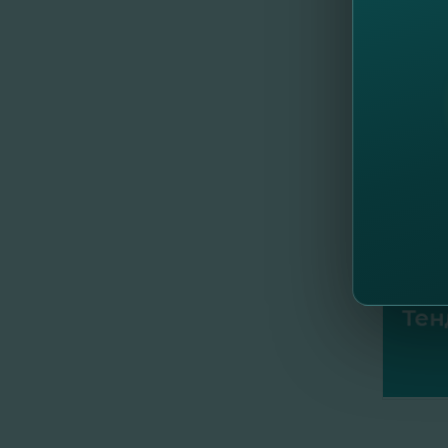
Prin em
//
Др