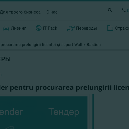
Для твоего бизнеса
О нас
Лизинг
IT Pack
Переводы
Страх
procurarea prelungirii licenţei şi suport Wallix Bastion
ЕРЫ
3
er pentru procurarea prelungirii licen