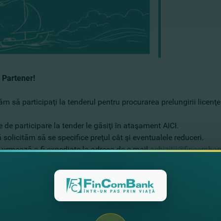
 Partener!
ăm să participaţi la tenderul pentru procurarea prelungirii licen
e de participare la tender le găsiţi în ataşament
AICI
.
ă solicităm să se specifice preţul cât şi eventualele reduceri.
 urmează a fi expediate la adresa de e-mail
achizitii@fincomba
m cu interes răspunsul Dvs.
ect,
 FinComBank