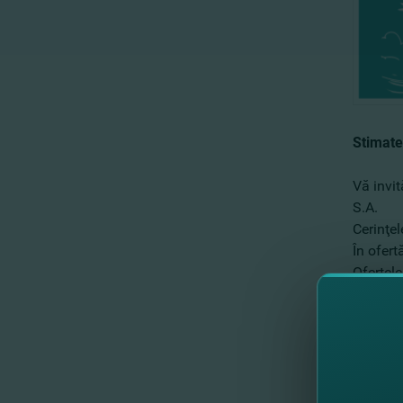
Stimate
Vă invit
S.A.
Cerinţel
În ofert
Ofertele
10:00 .
Aşteptă
Cu resp
Echipa