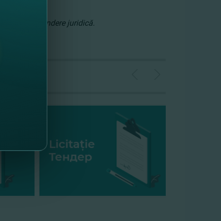
 şi/sau raspundere juridică.