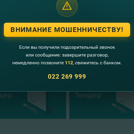
iterea acestui anunţ, Fincombank SA, nu-şi asumă vreo obligaţie
ВНИМАНИЕ МОШЕННИЧЕСТВУ!
угие новости
Если вы получили подозрительный звонок
или сообщение: завершите разговор,
немедленно позвоните
112
, свяжитесь с банком.
022 269 999