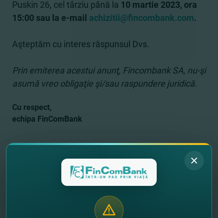
Puskin 26, cel târziu până la
10 martie 2023, ora
15:00 sau la e-mail
achizitii@fincombank.com
.
Aşteptăm cu interes răspunsul Dvs.
Prin emiterea acestui anunţ, Fincombank SA, nu-şi
asumă vreo obligaţie şi/sau raspundere juridică.
Cu respect,
echipa FinComBank
//
Другие новости