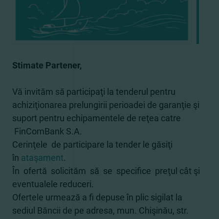
Stimate Partener,
Vă invităm să participaţi la tenderul pentru
achiziţionarea prelungirii perioadei de garanţie şi
suport pentru echipamentele de reţea catre
FinComBank S.A.
Cerinţele de participare la tender le găsiţi
în
ataşament
.
În ofertă solicităm să se specifice preţul cât şi
eventualele reduceri.
Ofertele urmează a fi depuse în plic sigilat la
sediul Băncii de pe adresa, mun. Chişinău, str.