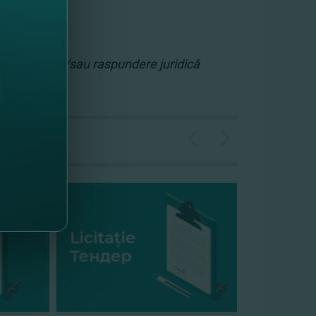
obligaţie şi/sau raspundere juridică