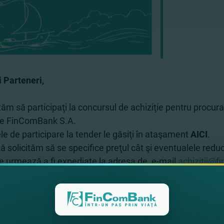
 Parteneri,
tăm să participaţi la concursul de achiziţie pentru procu
re FinComBank S.A.
le de participare la tender le găsiţi în ataşament
AICI
.
tă solicităm să se specifice preţul cât şi eventualele reduc
le urmează a fi expediate la adresa de e-mai
l
achizitii@
ora 12:00.
ăm cu interes răspunsul Dvs.