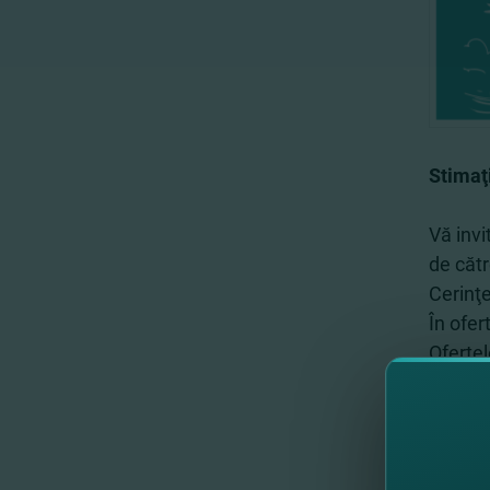
Stimaţi
Vă invi
de căt
Cerinţe
În ofer
Oferte
2023, 
Aştept