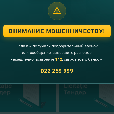
ect,
 FinComBank
iterea acestui anunţ, Fincombank S.A., nu-şi asumă vreo 
ВНИМАНИЕ МОШЕННИЧЕСТВУ!
Если вы получили подозрительный звонок
угие новости
или сообщение: завершите разговор,
немедленно позвоните
112
, свяжитесь с банком.
022 269 999