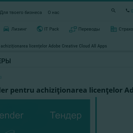
Для твоего бизнеса
О нас
Лизинг
IT Pack
Переводы
Страх
achiziţionarea licenţelor Adobe Creative Cloud All Apps
ЕРЫ
3
er pentru achiziţionarea licenţelor A