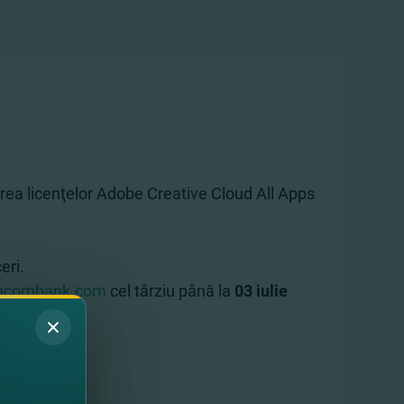
rarea licenţelor Adobe Creative Cloud All Apps
eri.
fincombank.com
cel târziu până la
03 iulie