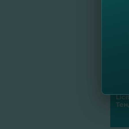
Cu resp
Echipa
Prin em
//
Др