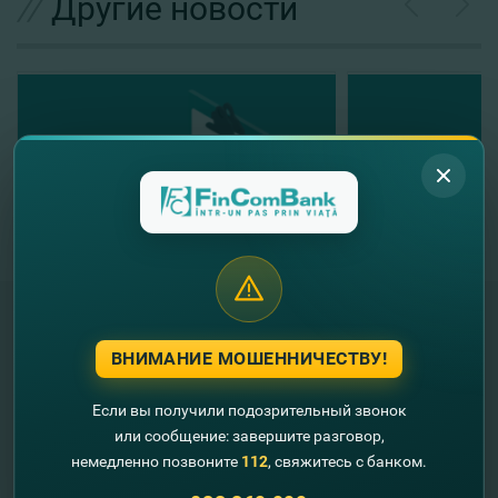
//
Другие новости
ВНИМАНИЕ МОШЕННИЧЕСТВУ!
"FinComBank" S.A. является членом
Схемы гарантирования депозитов
Если вы получили подозрительный звонок
Республики Молдова
или сообщение: завершите разговор,
немедленно позвоните
112
, свяжитесь с банком.
FinComPay Mobile