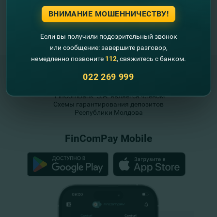
ВНИМАНИЕ МОШЕННИЧЕСТВУ!
Если вы получили подозрительный звонок
или сообщение: завершите разговор,
немедленно позвоните
112
, свяжитесь с банком.
022 269 999
"FinComBank" S.A. является членом
Схемы гарантирования депозитов
Республики Молдова
FinComPay Mobile