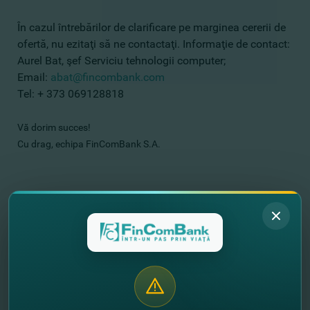
În cazul întrebărilor de clarificare pe marginea cererii de
ofertă, nu ezitaţi să ne contactaţi. Informaţie de contact:
Aurel Bat, şef Serviciu tehnologii computer;
Email:
abat@fincombank.com
Tel: + 373 069128818
Vă dorim succes!
Cu drag, echipa FinComBank S.A.
//
Другие новости