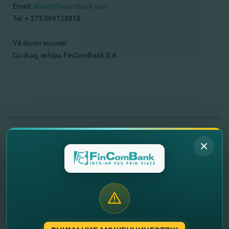
Email:
abat@fincombank.com
Tel: + 373 069128818
Vă dorim succes!
Cu drag, echipa FinComBank S.A.
//
Другие новости