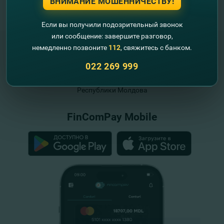
ВНИМАНИЕ МОШЕННИЧЕСТВУ!
Если вы получили подозрительный звонок
или сообщение: завершите разговор,
немедленно позвоните
112
, свяжитесь с банком.
022 269 999
"FinComBank" S.A. является членом
Схемы гарантирования депозитов
Республики Молдова
FinComPay Mobile