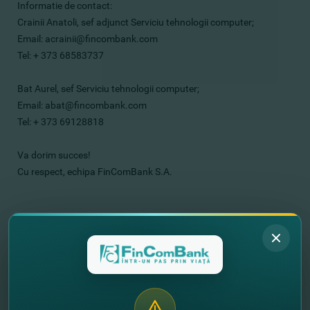
Informatie de contact:
Crainii Anatoli, sef adjunct Serviciu tehnologii computer;
Email: acrainii@fincombank.com
Tel: + 373 68583737
Bat Aurel, sef Serviciu tehnologii computer;
Email: abat@fincombank.com
Tel: + 373 69128818
Va dorim succes!
Cu respect, echipa FinComBank S.A.
//
Другие новости