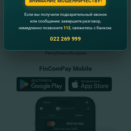
ВНИМАНИЕ МОШЕННИЧЕСТВУ!
Если вы получили подозрительный звонок
или сообщение: завершите разговор,
немедленно позвоните
112
, свяжитесь с банком.
022 269 999
"FinComBank" S.A. является членом
Схемы гарантирования депозитов
Республики Молдова
FinComPay Mobile