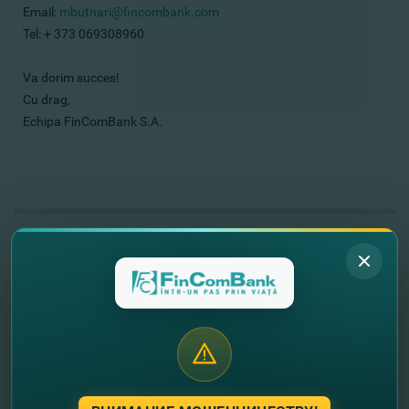
Email:
mbutnari@fincombank.com
Tel: + 373 069308960
Va dorim succes!
Cu drag,
Echipa FinComBank S.A.
//
Другие новости