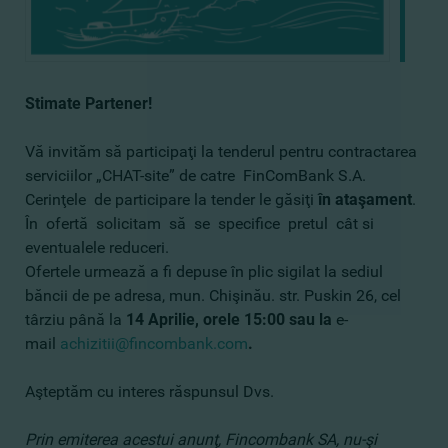
Stimate Partener!
Vă invităm să participaţi la tenderul pentru contractarea
serviciilor „CHAT-site” de catre FinComBank S.A.
Cerinţele de participare la tender le găsiţi
în ataşament
.
În ofertă solicitam să se specifice pretul cât si
eventualele reduceri.
Ofertele urmează a fi depuse în plic sigilat la sediul
băncii de pe adresa, mun. Chişinău. str. Puskin 26, cel
târziu până la
14 Aprilie, orele 15:00
sau la
e-
mail
achizitii@fincombank.com
.
Aşteptăm cu interes răspunsul Dvs.
Prin emiterea acestui anunţ, Fincombank SA, nu-şi