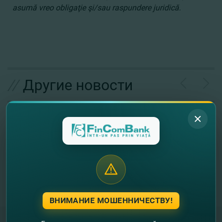
asumă vreo obligaţie şi/sau raspundere juridică.
//
Другие новости
ВНИМАНИЕ МОШЕННИЧЕСТВУ!