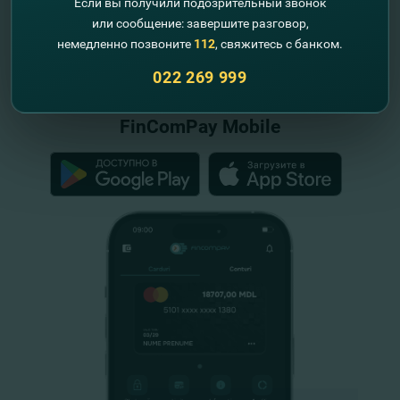
Если вы получили подозрительный звонок
или сообщение: завершите разговор,
немедленно позвоните
112
, свяжитесь с банком.
"FinComBank" S.A. является членом
Схемы гарантирования депозитов
022 269 999
Республики Молдова
FinComPay Mobile