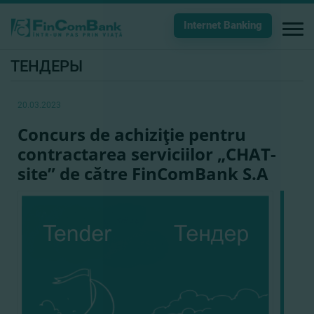
Internet Banking
ТЕНДЕРЫ
20.03.2023
Concurs de achiziţie pentru
contractarea serviciilor „CHAT-
site” de către FinComBank S.A