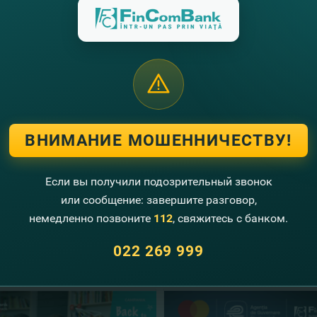
им, что 1 июля в FinComBank стартовала акция в г. Тара
ЕЛЬНО», в рамках которой все физические лица, оформля
Bank, становятся участниками еженедельного розыгрыша 
щий розыгрыш состоится 21 июля 2017.
те список вторых победителей акции «Выигрывай денеж
ВНИМАНИЕ МОШЕННИЧЕСТВУ!
 полные условия акции и регламент
Если вы получили подозрительный звонок
или сообщение: завершите разговор,
немедленно позвоните
112
, свяжитесь с банком.
угие новости
022 269 999