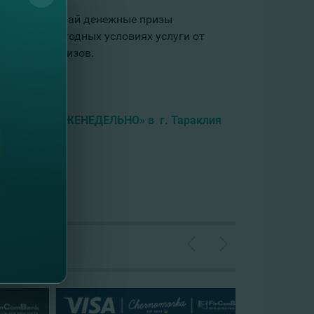
клия «Выигрывай денежные призы
ющие на выгодных условиях услуги от
денежных призов.
ные призы ЕЖЕНЕДЕЛЬНО» в г. Тараклия