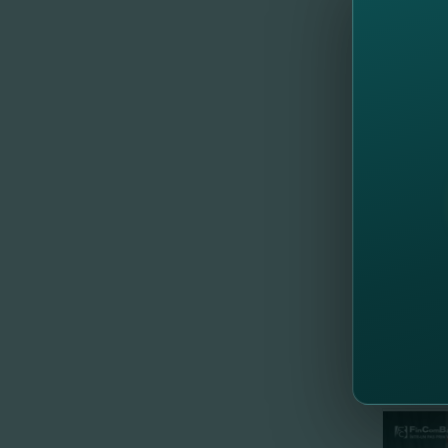
Напомн
ЕЖЕНЕД
FinCom
Следую
Смотри
Читать
//
Др