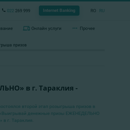
Internet Banking
022
269 999
RO
RU
ование
Онлайн услуги
Прочее
ыгрыша призов
НО» в г. Тараклия -
состоялся второй этап розыгрыша призов в
 «Выигрывай денежные призы ЕЖЕНЕДЕЛЬНО
 в г. Тараклия.