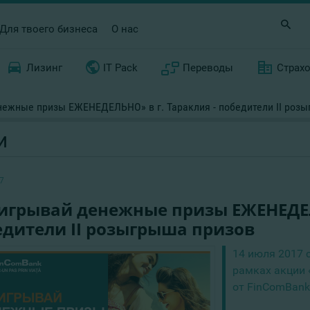
Для твоего бизнеса
О нас
Лизинг
IT Pack
Переводы
Страх
ежные призы ЕЖЕНЕДЕЛЬНО» в г. Тараклия - победители II роз
И
7
игрывай денежные призы ЕЖЕНЕДЕЛЬ
едители II розыгрыша призов
14 июля 2017 
рамках акции
от FinComBank»