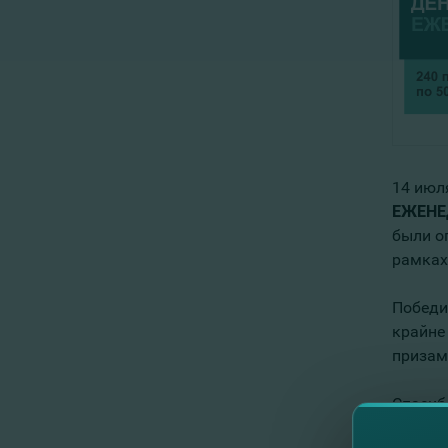
14 июл
ЕЖЕНЕ
были о
рамках
Победи
крайне
призам
Спасиб
Призыв