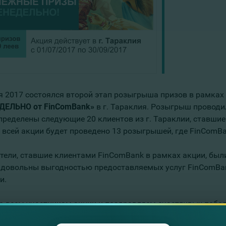
я 2017 состоялся второй этап розыгрыша призов в рамках
ДЕЛЬНО от FinComBank»
в г. Тараклия. Розыгрыш проводил
пределены следующие 20 клиентов из г. Тараклии, ставшие
 всей акции будет проведено 13 розыгрышей, где FinComBa
тели, ставшие клиентами FinComBank в рамках акции, был
 довольны выгодностью предоставляемых услуг FinComBa
и.
о всем участникам акции и поздравляем счастливых побе
аем Вас, наши Клиенты, проявить активность!