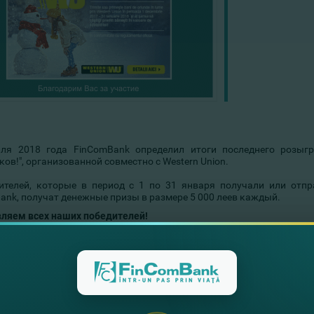
ля 2018 года FinComBank определил итоги последнего розыг
ов!", организованной совместно с Western Union.
ителей, которые в период с 1 по 31 января получали или отпр
ank, получат денежные призы в размере 5 000 леев каждый.
ляем всех наших победителей!
ели денежных призов в размере 5 000,00 леев каждый:
 Ivan
ovici Maxim
Natalia
ictor
ru Elena Alexandr