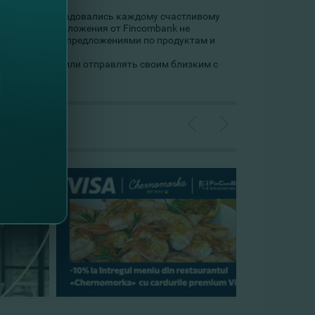
сте с Вами мы радовались каждому счастливому
циальные предложения от Fincombank не
 специальными предложениями по продуктам и
дете получать или отправлять своим близким с