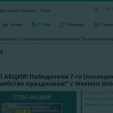
Для твоего бизнеса
О нас
Лизинг
IT Pack
Переводы
Страх
бедители 7-го (последнего) розыгрыша акции "Это волшебство пр
И
8
 АКЦИЯ! Победители 7-го (последн
ебство праздников!" с Western Uni
2 февраля 201
денежных приз
Western Union 