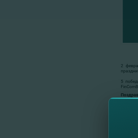
2 февра
праздник
5 побед
FinComB
Поздрав
Победит
1. Russu
2. Anton
3. Tulus 
4. Vlad V
5. Secrie