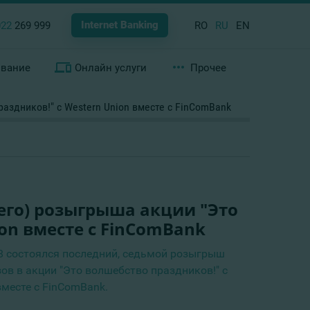
Internet Banking
022
269 999
RO
RU
EN
ование
Онлайн услуги
Прочее
аздников!" с Western Union вместе с FinComBank
его) розыгрыша акции "Это
on вместе с FinComBank
8 состоялся последний, седьмой розыгрыш
ов в акции "Это волшебство праздников!" с
вместе с FinComBank.