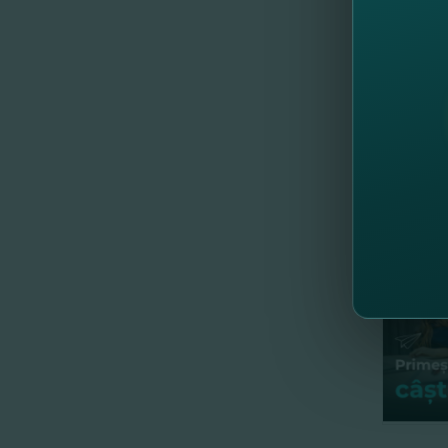
Уважаем
Благода
моменту
заканчи
услугам
Fincomb
помощью
//
Др