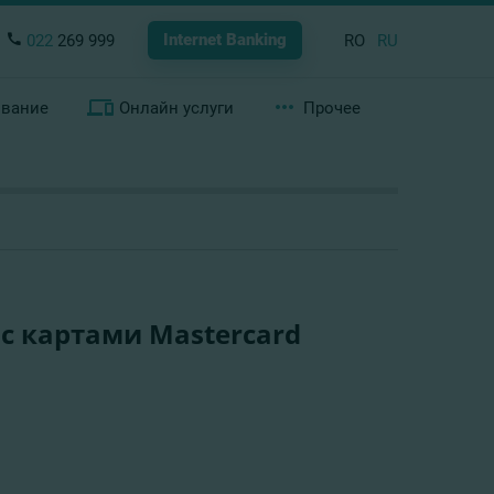
Internet Banking
022
269 999
RO
RU
ование
Онлайн услуги
Прочее
 с картами Mastercard