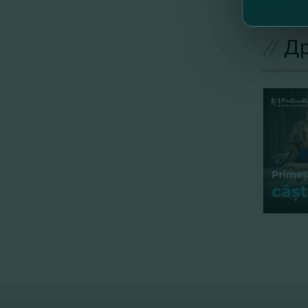
Хотите
//
Др