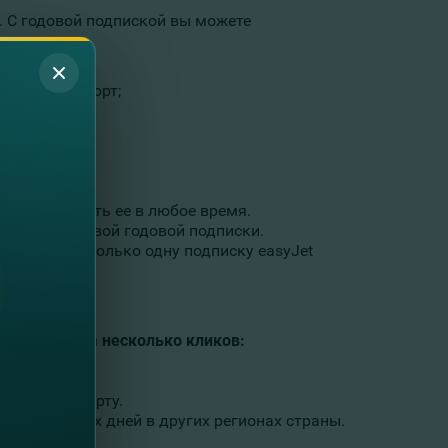
s. С годовой подпиской вы можете
тии в аэропорт;
 и прекратить ее в любое время.
касается первой годовой подписки.
 приобрести только одну подписку easyJet
лайн
всего
за
несколько
кликов
:
овленную карту.
рез 7 рабочих дней в других регионах страны.