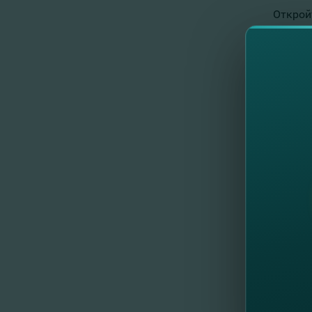
Открой
воспол
в
о
fa
в
б
Исклю
e
С
С
Pl
Детал
Если
у
- выбе
- откр
- и пр
Карту 