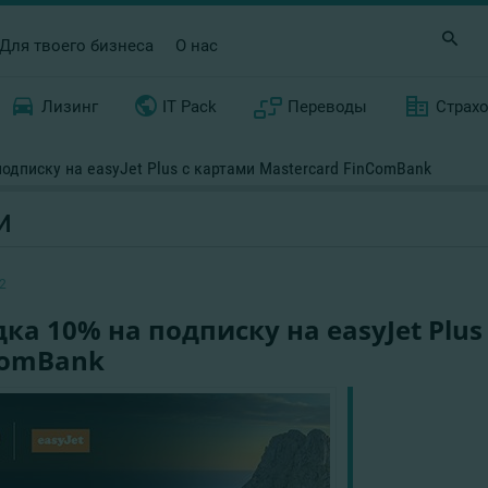
Для твоего бизнеса
О нас
Лизинг
IT Pack
Переводы
Страх
одписку на easyJet Plus с картами Mastercard FinComBank
И
2
ка 10% на подписку на easyJet Plus
ComBank