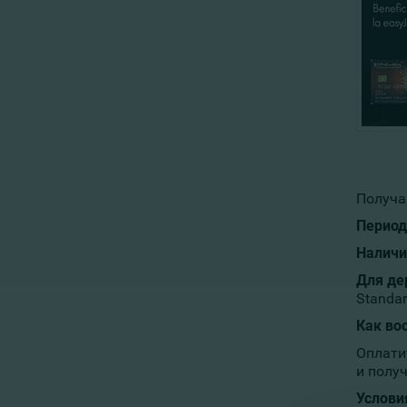
Получай
Период
Наличи
Для де
Standar
Как во
Оплати
и получ
Услови