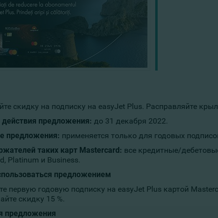
те скидку на подписку на easyJet Plus. Расправляйте крыл
 действия предложения:
до 31 декабря 2022.
е предложения:
применяется только для годовых подписо
ржателей таких карт Mastercard
:
все кредитные/дебетовые
d, Platinum и Business.
спользоваться предложением
те первую годовую подписку на easyJet Plus картой Master
айте скидку 15 %.
я предложения