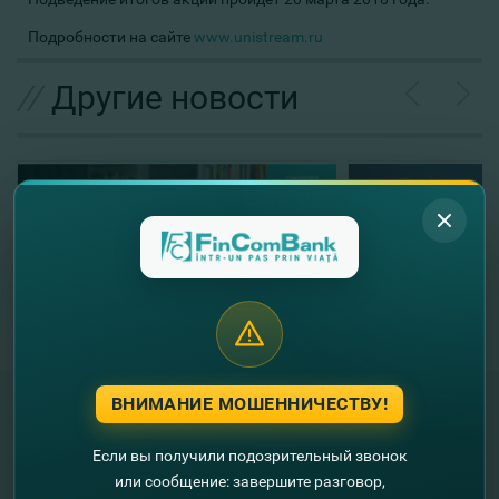
Подробности на сайте
www.unistream.ru
//
Другие новости
ВНИМАНИЕ МОШЕННИЧЕСТВУ!
Если вы получили подозрительный звонок
"FinComBank" S.A. является членом
или сообщение: завершите разговор,
Схемы гарантирования депозитов