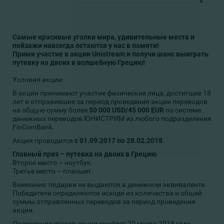
Самые красивые уголки мира, удивительные места и
пейзажи навсегда остаются у нас в памяти!
Прими участие в акции Unistream и получи шанс выиграть
путевку на двоих в волшебную Грецию!
Условия акции:
В акции принимают участие физические лица, достигшие 18
лет и отправившие за период проведения акции переводов
на общую сумму более
50 000 USD/45 000 EUR
по системе
денежных переводов ЮНИСТРИМ из любого подразделения
FinComBank.
Акция проводится
с 01.09.2017 по 28.02.2018
.
Главный приз – путевка на двоих в Грецию
.
Второе место – ноутбук.
Третье место – планшет.
Внимание: подарки не выдаются в денежном эквиваленте.
Победители определяются исходя из количества и общей
суммы отправленных переводов за период проведения
акции.
Подведение итогов акции пройдет 20 марта 2018 года.