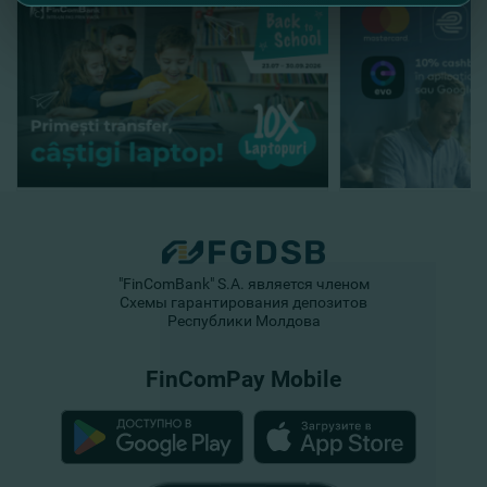
"FinComBank" S.A. является членом
Схемы гарантирования депозитов
Республики Молдова
FinComPay Mobile