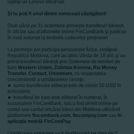
laptop-uri Lenovo IdeaPad.
Şi tu poţi fi unul dintre norocoşii câştigători!
Doar până pe 31 octombrie
primeşte transferuri băneşti
în oficiile sau platformele online FinComBank
şi participi
în mod automat la tombola cadourilor preţioase!
La promoţie pot participa persoanele fizice, cetăţenii
Republicii Moldova, care au atins vârsta de 18 ani, şi au
primit transferuri băneşti prin Sistemele de remiteri de
bani
Western Union, Zolotaia Korona, Ria Money
Transfer, Contact, Unistream
, cu respectarea
concomitentă a următoarelor cerinţe:
► suma transferului eliberat este de minim 50 USD în
echivalent;
► transferul de bani este eliberat în numerar, în
sucursalele FinComBank, sau a fost primit online pe
contul sau cardul oricărei bănci din Moldova utilizând
platformele
fincombank.com
,
fincompay.com
sau
în
aplicaţia mobilă FinComPay
.
Următoarea extragere va fi desfăşurată pe data de 3