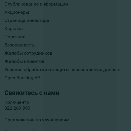
Опубликование информации
Акционеры
Страница инвестора
Карьера
Полезное
Безопасность
Жалобы сотрудников
Жалобы клиентов
Условия обработки и защиты персональных данных
Open Banking API
Свяжитесь с нами
Колл-центр
022 269 999
Предложения по улучшениям