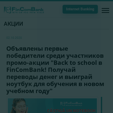
Internet Banking
АКЦИИ
02.10.2020
Объявлены первые
победители среди участников
промо-акции "Back to school в
FinComBank! Получай
переводы денег и выиграй
ноутбук для обучения в новом
учебном году"