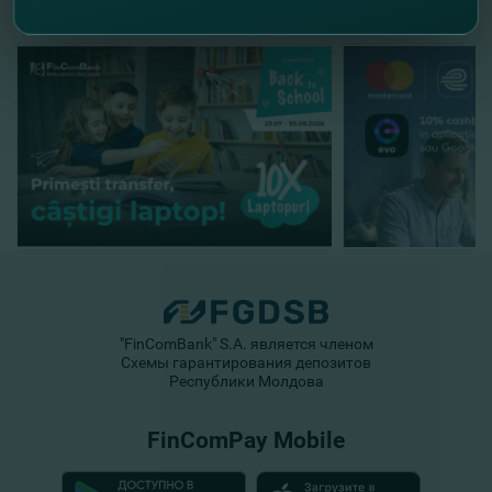
"FinComBank" S.A. является членом
Схемы гарантирования депозитов
Республики Молдова
FinComPay Mobile