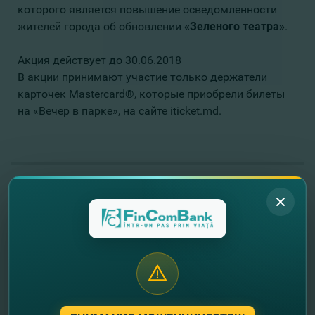
которого является повышение осведомленности
жителей города об обновлении
«Зеленого театра»
.
Акция действует до 30.06.2018
В акции принимают участие только держатели
карточек Mastercard®, которые приобрели билеты
на «Вечер в парке», на сайте iticket.md.
//
Другие новости