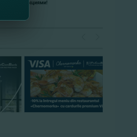
ыми промо-акциями!
фону: