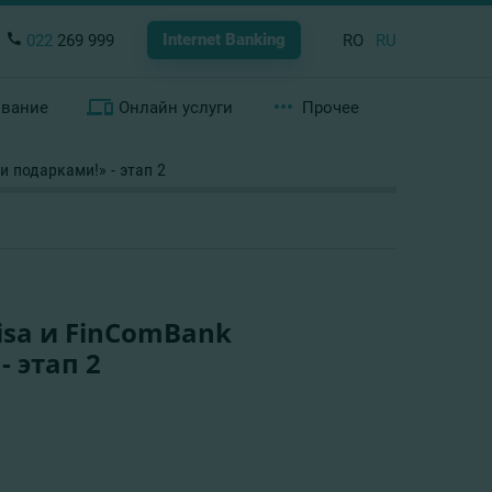
Internet Banking
022
269 999
RO
RU
ование
Онлайн услуги
Прочее
подарками!» - этап 2
sa и FinComBank
 этап 2