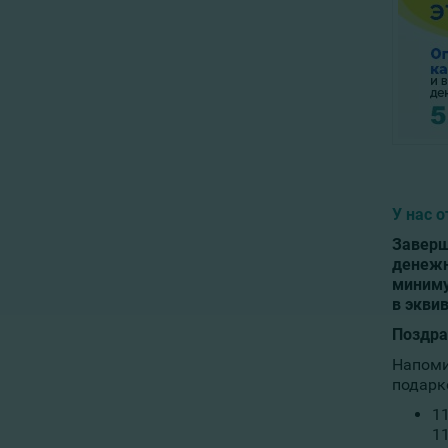
У нас 
Заверш
денежн
миниму
в экви
Поздра
Напоми
подарк
1
11