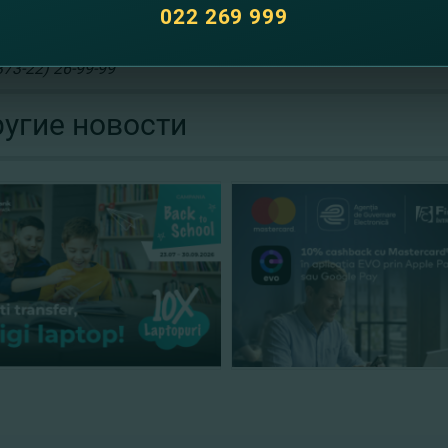
omBank и Visa
наслаждайтесь по-настоящему эксклюзивн
022 269 999
лее подробной информации просим позвонить нам по теле
+373-22) 26-99-99
угие новости