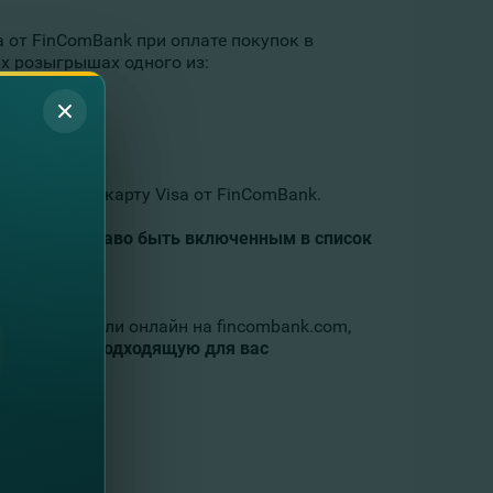
a от FinComBank при оплате покупок в
х розыгрышах одного из:
исления на карту Visa от FinComBank.
ают ваам право быть включенным в список
ении Банка или онлайн на fincombank.com,
 наиболее подходящую для вас