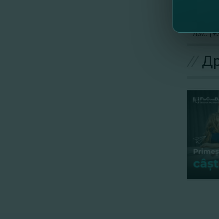
С FinC
Для бо
тел.: (
//
Др