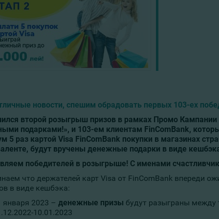
отличные новости, спешим обрадовать первых 103-ех побе
ился второй розыгрыш призов в рамках Промо Кампании 
ыми подарками!», и 103-ем клиентам FinComBank, которые
м 5 раз картой Visa FinComBank покупки в магазинах стр
валенте, будут вручены денежные подарки в виде кешбэка
вляем победителей в розыгрыше! С именами счастливчи
наем что держателей карт Visa от FinComBank впереди о
ов в виде кешбэка:
1 января 2023 –
денежные призы
будут разыграны между 
.12.2022-10.01.2023