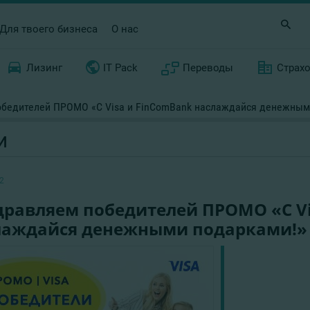
Для твоего бизнеса
О нас
Лизинг
IT Pack
Переводы
Страх
бедителей ПРОМО «С Visa и FinComBank наслаждайся денежными 
И
2
дравляем победителей ПРОМО «С Vi
лаждайся денежными подарками!» -