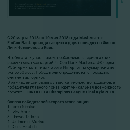
Mas
С 20 марта 2018 по 10 мая 2018 года Mastercard с
FinComBank проводят акцию и дарят поездку на Финал
Лиги Чемпионов в Киев.
Чтобы стать участником, необходимо в период акции
рассчитываться картой FinComBank Mastercard® через
POS-терминалы и/или в сети Интернет на сумму чека не
менее 50 леев. Победители определяются с помощью
онлайн-викторины.
В рамках акции разыгрываются множество подарков, а
победителя главного приза ждет уникальная возможность
посетить Финал
UEFA Champions League Final Kyiv 2018.
Список победителей второго этапа акции:
1. Iurcu Nicolae
2. Ivlev Artur
3. Lisovoi Tatiana
4. Ustimenco Marina
5. Dediu Anatolie