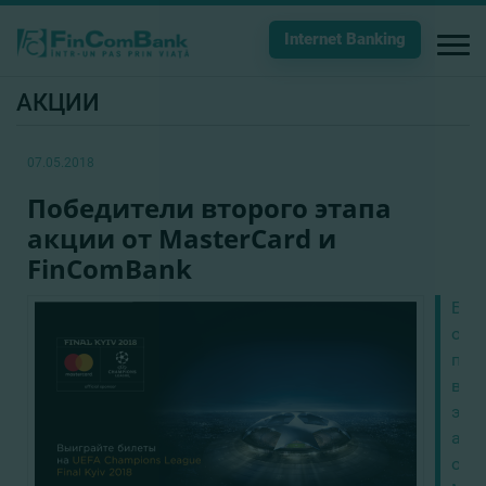
Internet Banking
АКЦИИ
07.05.2018
Победители второго этапа
акции от MasterCard и
FinComBank
Был
опр
поб
вто
эта
акц
от