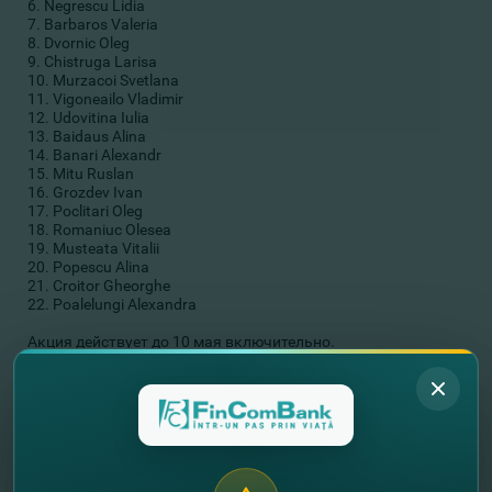
6. Negrescu Lidia
7. Barbaros Valeria
8. Dvornic Oleg
9. Chistruga Larisa
10. Murzacoi Svetlana
11. Vigoneailo Vladimir
12. Udovitina Iulia
13. Baidaus Alina
14. Banari Alexandr
15. Mitu Ruslan
16. Grozdev Ivan
17. Poclitari Oleg
18. Romaniuc Olesea
19. Musteata Vitalii
20. Popescu Alina
21. Croitor Gheorghe
22. Poalelungi Alexandra
Акция действует до 10 мая включительно.
Со всеми условиями акции можете ознакомиться в
Регламенте
.
//
Другие новости