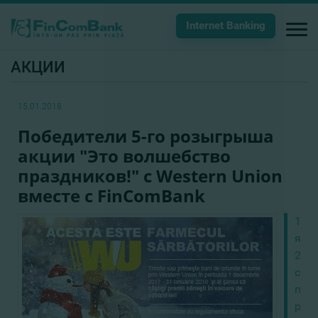
Internet Banking
АКЦИИ
15.01.2018
Победители 5-го розыгрыша
акции "Это волшебство
праздников!" с Western Union
вместе с FinComBank
15
янв
201
сос
пят
роз