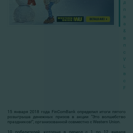
ден
при
в
акц
&am
вол
пра
с
West
Unio
вме
с
Fin
15 января 2018 года FinComBank определил итоги пятого
розыгрыша денежных призов в акции "Это волшебство
праздников!", организованной совместно с Western Union.
10 победителей, которые в период с 1 по 12 января