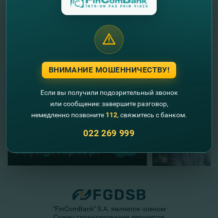
Полные условия и регламент акции найдете тут:
https://fincombank.com/ru/special-nye-predlozenia/eto-
volsebstvo-prazdnikov-vmeste-s-western-union-i-fincombank/
//
Другие новости
ВНИМАНИЕ МОШЕННИЧЕСТВУ!
Если вы получили подозрительный звонок
или сообщение: завершите разговор,
немедленно позвоните
112
, свяжитесь с банком.
022 269 999
"FinComBank" S.A. является членом
Схемы гарантирования депозитов