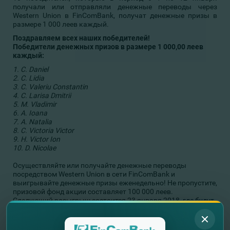
получали или отправляли денежные переводы через
Western Union в FinComBank, получат денежные призы в
размере 1 000 леев каждый.
Поздравляем всех наших победителей!
Победители денежных призов в размере 1 000,00 леев
каждый:
1. C. Daniel
2. C. Lidia
3. C. Valeriu Constantin
4. C. Larisa Dmitrii
5. M. Vladimir
6. A. Ioana
7. A. Natalia
8. C. Victoria Victor
9. H. Victor Ion
10. D. Nicolae
Осуществляйте или получайте денежные переводы
посредством Western Union в сети FinComBank и
выигрывайте денежные призы еженедельно! Не пропустите,
призовой фонд акции составляет 100 000 леев.
Следующий розыгрыш состоится 23 января 2018, где будут
разыгрываться призы - 10 победителей получат по 1000
леев каждый.