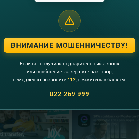
astasia
a
ia
ena
вляйте или получайте денежные переводы посредством Western Un
женедельно! Не пропустите, призовой фонд акции составляет 100 00
ий розыгрыш состоится 3 января 2018, где будут разыгрываться суп
ВНИМАНИЕ МОШЕННИЧЕСТВУ!
.
словия и регламент акции найдете тут: https://fincombank.com/ru/spe
-western-union-i-fincombank/
Если вы получили подозрительный звонок
или сообщение: завершите разговор,
угие новости
немедленно позвоните
112
, свяжитесь с банком.
022 269 999