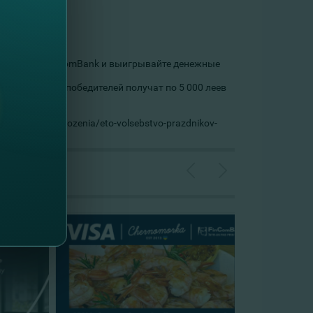
ion в сети FinComBank и выигрывайте денежные
0 леев.
ер призы - 5 победителей получат по 5 000 леев
cial-nye-predlozenia/eto-volsebstvo-prazdnikov-