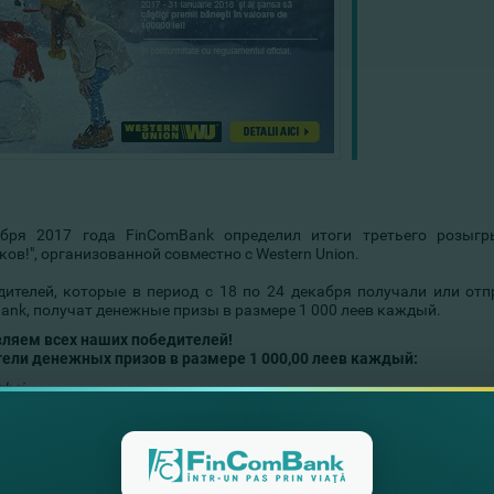
абря 2017 года FinComBank определил итоги третьего розыг
ов!", организованной совместно с Western Union.
дителей, которые в период с 18 по 24 декабря получали или от
ank, получат денежные призы в размере 1 000 леев каждый.
ляем всех наших победителей!
ели денежных призов в размере 1 000,00 леев каждый:
ghei
alia
a
n
stanţa
ntina