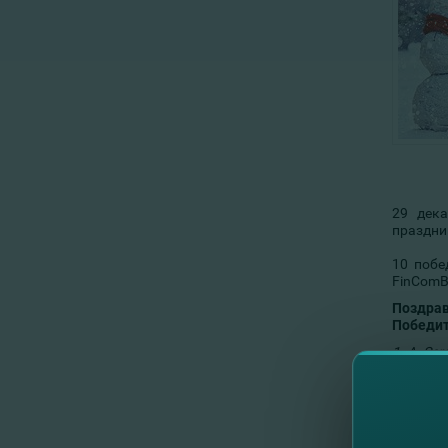
29 дек
праздник
10 побе
FinComB
Поздрав
Победит
1. A. Ser
2. T. Nat
3. C. Lidi
4. S. Iva
5. B.Con
6. A.Vale