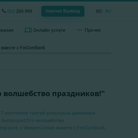
Internet Banking
022
269 999
RO
RU
ование
Онлайн услуги
Прочее
 вместе с FinComBank
о волшебство праздников!"
17 состоялся третий розыгрыш денежных
и &amp;quot;Это волшебство
p;quot; с Western Union вместе с FinComBank.