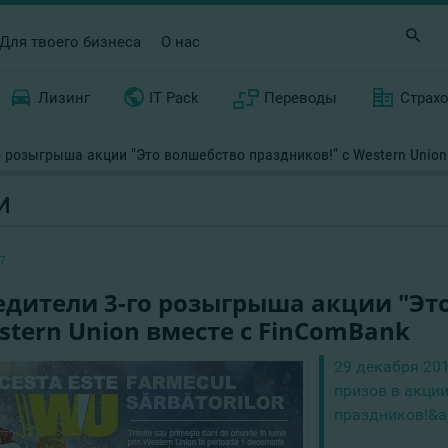
Для твоего бизнеса
О нас
Лизинг
IT Pack
Переводы
Страх
 розыгрыша акции "Это волшебство праздников!" с Western Union
И
7
едители 3-го розыгрыша акции "Эт
stern Union вместе с FinComBank
29 декабря 20
призов в акци
праздников!&am