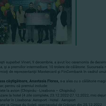
ti superbe! Vineri, 9 decembrie, a avut loc ceremonia de decerna
, şi a premiilor intermediare, 10 trolere de călătorie. Sucursala n
emiaţi de reprezentanţii Mastercard şi FinCombank în cadrul unui
sa câştigătoare, Anastasia Florea,
s-a ales cu o călătorie magi
ar, pentru că premiul include:
lete la avion (Chişinău - Lisabona – Chişinău)
zare la hotel (4 zile complete, 23.12.2022-27.12.2022, mic dejun
ansfer în Lisabona: Aeroport - Hotel - Aeroport
lete la Cirque du Soleil, spectacolul de Crăciun din 25.12.2022