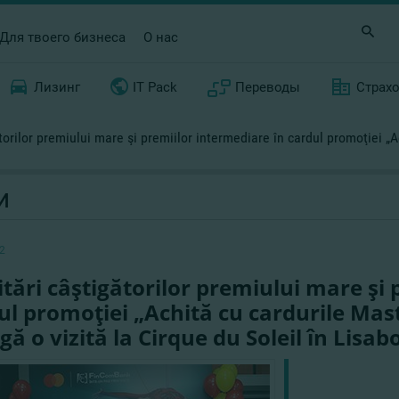
Для твоего бизнеса
О нас
Лизинг
IT Pack
Переводы
Страх
ătorilor premiului mare şi premiilor intermediare în cardul promoţiei 
И
2
citări câştigătorilor premiului mare şi
ul promoţiei „Achită cu cardurile Mas
gă o vizită la Cirque du Soleil în Lisab