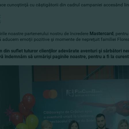
ace cunoştinţă cu câştigătorii din cadrul campaniei accesând lin
1
2
3
rile noastre partenerului nostru de încredere
Mastercard
, pentr
să aducem emoţii pozitive şi momente de nepreţuit familiei
Flore
 din suflet tuturor clienţilor adevărate aventuri şi sărbători ne
, vă îndemnăm să urmărişi paginile noastre, pentru a fi la curen