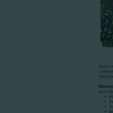
Avem veş
Lisabona
fost pr
Norocoa
şi nu do
Bi
Ca
Tr
Bi