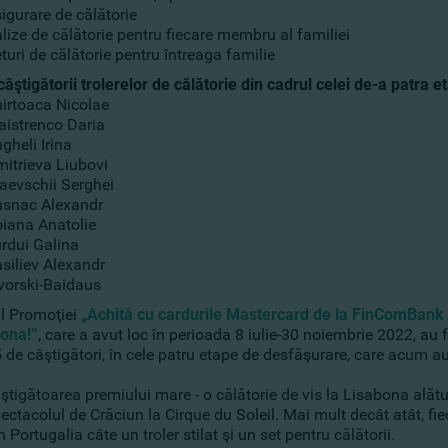
igurare de călătorie
lize de călătorie pentru fiecare membru al familiei
turi de călătorie pentru întreaga familie
câştigătorii trolerelor de călătorie din cadrul celei de-a patra
irtoaca Nicolae
istrenco Daria
gheli Irina
itrieva Liubovi
aevschii Serghei
snac Alexandr
iana Anatolie
rdui Galina
siliev Alexandr
vorski-Baidaus
ul Promoţiei
„Achită cu cardurile Mastercard de la FinComBank şi
bona!”
, care a avut loc în perioada 8 iulie-30 noiembrie 2022, au
 de câştigători, în cele patru etape de desfăşurare, care acum au 
ştigătoarea premiului mare - o călătorie de vis la Lisabona alături
ectacolul de Crăciun la Cirque du Soleil. Mai mult decât atât, fi
n Portugalia câte un troler stilat şi un set pentru călătorii.