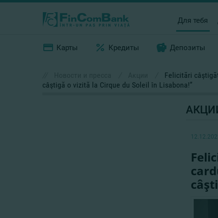
Для тебя
Карты
Кредиты
Депозиты
//
Новости и пресса
/
Акции
/
Felicitări câştig
câştigă o vizită la Cirque du Soleil în Lisabona!”
АКЦИ
12.12.202
Feli
card
câşti