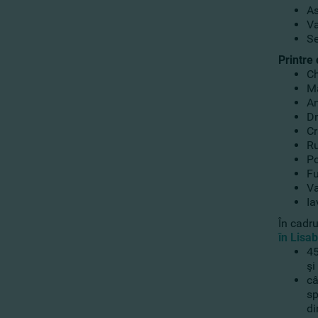
As
Va
Se
Printre 
Ch
Ma
An
Dm
Cr
Ru
Po
Fu
Va
Ia
În cadr
în Lisa
45
şi
câ
sp
di