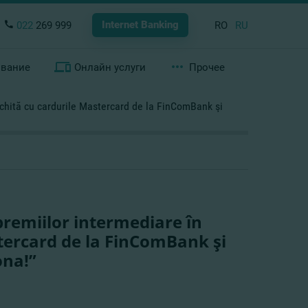
Internet Banking
022
269 999
RO
RU
ование
Онлайн услуги
Прочее
„Achită cu cardurile Mastercard de la FinComBank şi
 premiilor intermediare în
tercard de la FinComBank şi
ona!”