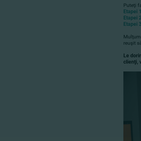
Puteţi f
Etapei 
Etapei 
Etapei 
Mulţumi
reuşit 
Le dorim
clienţi