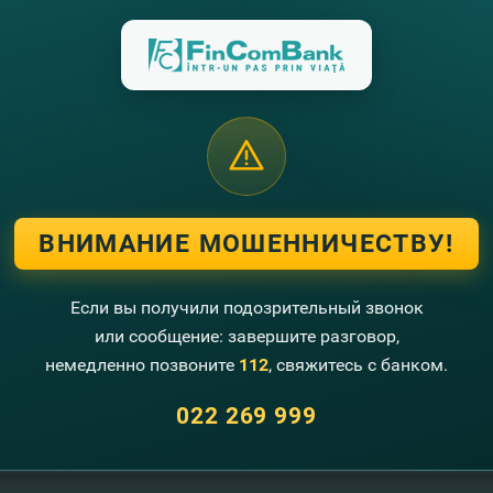
rviciile vinăriei sau cumpără vin cu cardul Visa Platinum de la FinComBa
reducere exclusivă de până la 20% la cumpărarea vinului, până la 30% la ex
ri şi organizarea evenimentelor la vinării.
ca atât, cu cardul Visa Platinum de la FinComBank ai acces la cele mai excl
cum ar fi excursii şi degustări cu proprietarul, „adopţie de vie”, producer
ВНИМАНИЕ МОШЕННИЧЕСТВУ!
ai un card
Visa Platinum de la FinComBank? Atunci, deschide-ţi cardul
A
Если вы получили подозрительный звонок
DETALII
afli despre toate ofertele speciale Visa?
или сообщение: завершите разговор,
немедленно позвоните
112
, свяжитесь с банком.
022 269 999
угие новости