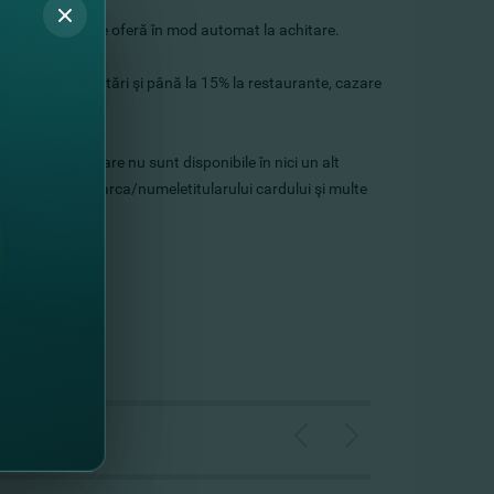
nk. Reducerea se oferă în mod automat la achitare.
cursii şi degustări şi până la 15% la restaurante, cazare
usive oferte care nu sunt disponibile în nici un alt
ea vinului sub marca/numeletitularului cardului şi multe
ICI
.