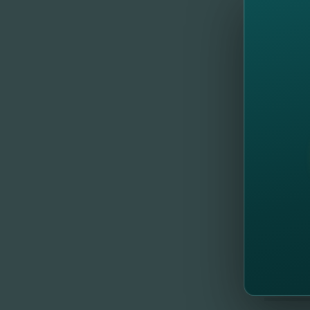
Achită se
Obţine o 
în hotelu
Mai mult 
program, 
altele.
Încă nu 
Vreai să 
//
Др