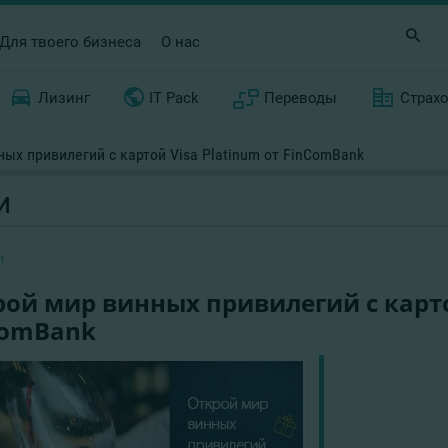
Для твоего бизнеса
О нас
Лизинг
IT Pack
Переводы
Страх
ых привилегий с картой Visa Platinum от FinComBank
И
1
ой мир винных привилегий с карто
ComBank