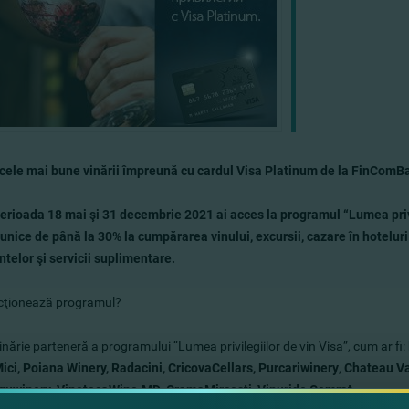
ele mai bune vin
ării împreună cu cardul Visa Platinum de la FinComB
perioada 18 mai şi 31 decembrie 2021 ai acces la programul “Lumea privil
unice de până la 30% la cumpărarea vinului, excursii, cazare în hoteluri
telor şi servicii suplimentare.
ţionează programul?
inărie parteneră a programului “Lumea privilegiilor de vin Visa”, cum ar fi:
Mici, Poiana Winery, Radacini, CricovaCellars, Purcariwinery
,
Chateau Va
guwinery
,
VinotecaWine.MD
,
CramaMirceşti
,
Vinuride Comrat.