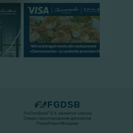
"FinComBank" S.A. является членом
Схемы гарантирования депозитов
Республики Молдова