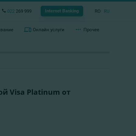
Internet Banking
022
269 999
RO
RU
ование
Онлайн услуги
Прочее
й Visa Platinum от