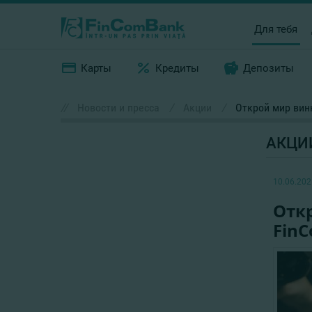
Для тебя
Карты
Кредиты
Депозиты
//
Новости и пресса
/
Акции
/
Открой мир винн
АКЦИ
10.06.202
Откр
Fin