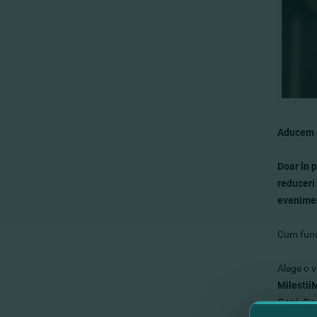
Aducem c
Doar în 
reduceri 
evenimen
Cum func
Alege o v
Milestii
Gani,
Go