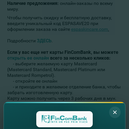
Наличие предложения:
онлайн-заказы по всему
миру.
Чтобы получить скидку и бесплатную доставку,
введите уникальный код ESPASAVE20 при
оформлении заказа на сайте
espaskincare.com
.
Подробности
ЗДЕСЬ
.
Если
у
вас
еще
нет
карты
FinComBank,
вы
можете
открыть ее онлайн
всего
за
несколько
кликов
:
- выберите желаемую карту Mastercard
(
Mastercard Standard, Mastercard Platinum
или
Mastercard Rompetrol).
- откройте ее онлайн
- и приходите в желаемое отделение банка, чтобы
забрать изготовленную карту.
Карту можно получить через 3 рабочих дня в мун.
Кишинэу или через 7 рабочих дней в других
регионах страны.