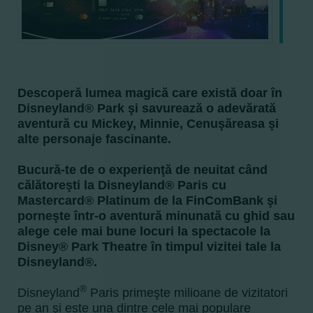
Descoperă lumea magică care există doar în
Disneyland® Park şi savurează o adevărată
aventură cu Mickey, Minnie, Cenuşăreasa şi
alte personaje fascinante.
Bucură-te de o experienţă de neuitat când
călătoreşti la Disneyland® Paris cu
Mastercard® Platinum de la FinComBank şi
porneşte într-o aventură minunată cu ghid sau
alege cele mai bune locuri la spectacole la
Disney® Park Theatre în timpul vizitei tale la
Disneyland®.
®
Disneyland
Paris primeşte milioane de vizitatori
pe an şi este una dintre cele mai populare