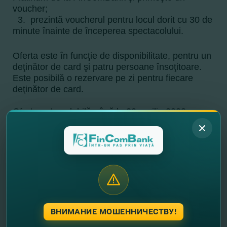
voucher;
3. prezintă voucherul pentru locul dorit cu 30 de
minute înainte de începerea spectacolului.
Oferta este în funcţie de disponibilitate, pentru un
deţinător de card şi patru persoane însoţitoare.
Este posibilă o rezervare pe zi pentru fiecare
deţinător de card.
Oferta este valabilă până la 30 aprilie 2023.
Condiţiile detaliate pot fi accesate
aici
.
Dacă încă nu ai un card premium de la
FinComBank, îl poţ
i
deschide online
în doar
câteva click-uri:
alege cardul Mastercard Platinum
aplică online pentru emiterea lui
ВНИМАНИЕ МОШЕННИЧЕСТВУ!
şi vină la sucursala aleasă doar pentru a