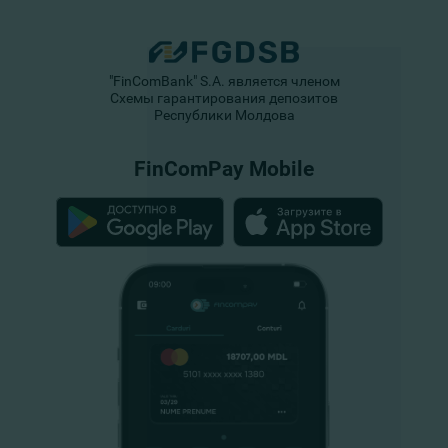
"FinComBank" S.A. является членом
Схемы гарантирования депозитов
Республики Молдова
FinComPay Mobile