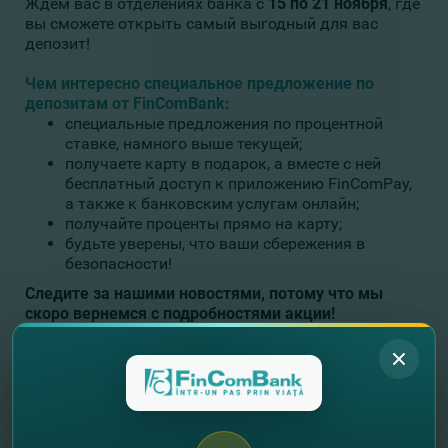
Ждем вас в отделениях банка с
15 по 21 ноября
, где
вы сможете открыть самый выгодный для вас
депозит!
Чем интересно специальное предложение по
депозитам от FinComBank:
специальные предложения по процентной
ставке, намного выше текущей;
получаете карту в подарок, а вместе с ней
бесплатный доступ к приложению FinComPay,
а также к банковским услугам онлайн;
получайте проценты прямо на карту;
будьте уверены, что ваши сбережения в
безопасности!
Следите за нашими новостями, потому что мы
скоро вернемся с подробностями акции!
Узнай подробнее о всех типах депозитов
ЗДЕСЬ.
//
Другие новости