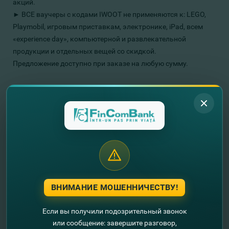
акций.
► ВСЕ ваучеры с кодами IWOOT не применяются к: LEGO,
Playmobil, игровым приставкам, электронике, iPad, всем
«experience day», компьютерной и развлекательной
продукции и отдельных вещей со скидкой.
Предложение доступно при заказе на любую сумму.
Детали и условия продажи товаров можно найти здесь
www.iwantoneofthose.com/help/terms-conditions.list
Загляните в онлайн-вселенную на
www.iwantoneofthose.com
У вас еще нет карты Mastercard
от FinComBank? Откройте
карту
СЕЙЧАС
.
ВНИМАНИЕ МОШЕННИЧЕСТВУ!
Хотите узнать о всех специальных
предложениях Mastercard?
ДЕТАЛИ
.
Если вы получили подозрительный звонок
или сообщение: завершите разговор,