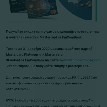
Получайте скидку на «то самое»,
удивляйте «это то, о чем
я мечтала»
вместе
с
M
astercard
от
FinComBank!
Только до 31 декабря 2020г. расплачивайтесь картой
Мastercard Platinum или Мastercard
Standard от FinComBank на сайте
www.iwantoneofthose.com
и гарантированно получайте скидку в размере 15%.
Для получения скидки введите промокод PRIVILEGE15 во
время оформления заказа и скидка применится
автоматически.
IWOOT основан в 2000 году и это лидер в сфере онлайн-
торговли подарками, электроникой, игрушками, одеждой и