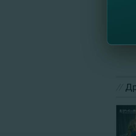
Загляни
У вас е
Хотите 
//
Др