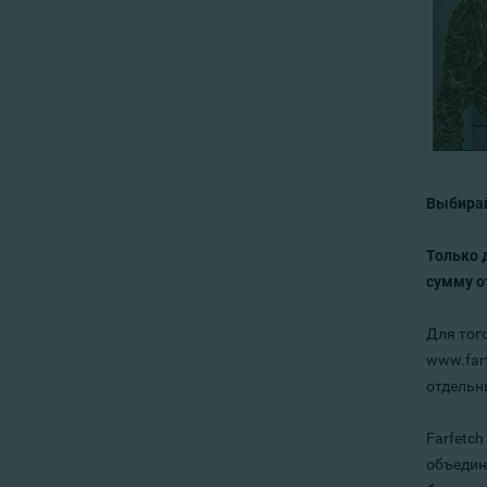
Выбирай
Только 
сумму о
Для тог
www.far
отдельн
Farfetc
объедин