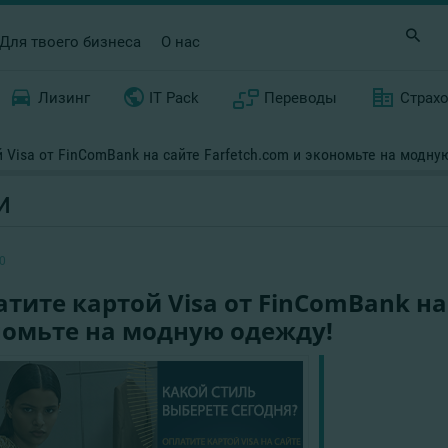
Для твоего бизнеса
О нас
Лизинг
IT Pack
Переводы
Страх
 Visa от FinComBank на сайте Farfetch.com и экономьте на модну
И
0
тите картой Visa от FinComBank на 
номьте на модную одежду!