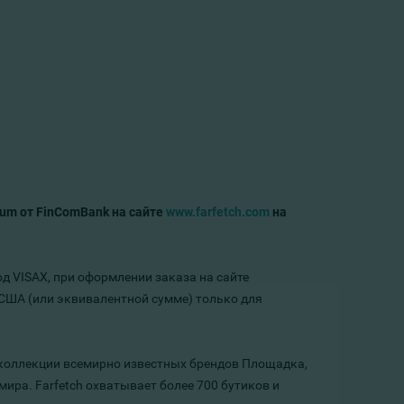
num
от
FinComBank
на сайте
www.farfetch.com
на
д VISAX, при оформлении заказа на сайте
 США (или эквивалентной сумме) только для
е коллекции всемирно известных брендов Площадка,
ира. Farfetch охватывает более 700 бутиков и