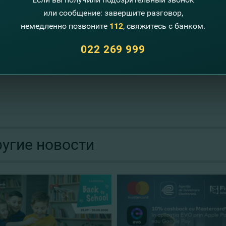
или сообщение: завершите разговор,
те в модную онлайн-вселенную на
:
www.farfeth.com
немедленно позвоните
112
, свяжитесь с банком.
ще нет карты
Mastercard
от
FinComBank
? Откройте карту
СЕЙЧАС
.
022 269 999
узнать о всех специальных предложениях
VISA
?
ДЕТАЛИ
.
угие новости