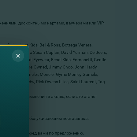
ениями, дисконтными картами, ваучерами или VIP-
, Balenciaga Kids, Bell & Ross, Bottega Veneta,
d, Christian Dior x Susan Caplan, David Yurman, De Beers,
X, Fendi, Fendi Eyewear, Fendi Kids, Fornasetti, Gentle
i Kids, Hermes Pre-Owned, Jimmy Choo, John Hardy,
on Margiela, Moncler, Moncler Gyme Monley Gamele,
ck Owens Drkshdw, Rick Owens Lilies, Saint Laurent, Tag
ntino та Zenith;
или внести изменения в акцию, если это станет
енному банком, обслуживающим поставщика.
етственности перед вами по предложению.