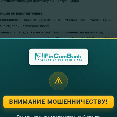
, осуществляющая доставку в 190 стран мира.
акция не действительна:
пользование вместе с другими рекламными программами, предлож
иями, если не указано иное;
мене или передаче и не может быть обменено на наличные;
дложение не действует на Acne Studios, Alexander McQueen, Balenciaga
n, Brunello Cucinelli, Burberry, Burberry Kids, Chanel Pre-Owned, Chopar
Gabbana, Dolce & Gabbana Kids, Ermenegildo Zegna, Ermenegildo Zegna XX
 Golden Goose Persegaux, Girard Persegaux Gucci, Gucci Eyewear, Gucc
itton Pre-Owned, Maison Margiela, Miu Miu, Miu Miu Eyewear, Mm6 Mais
Kids, Oscar de la renta, Pomellato, Prada, Prada Eyewear, Rick Owens, Ri
asaki, Thom Browne, Thom Browne Kids, Tiffany & Co., Tiffany & Co., Vale
утер оставляет за собой право аннулировать, временно остановить 
ВНИМАНИЕ МОШЕННИЧЕСТВУ!
производится в леях, по курсу покупки долл.США к лею, установл
h является промоутером этого предложения также Visa не несет отв
Если вы получили подозрительный звонок