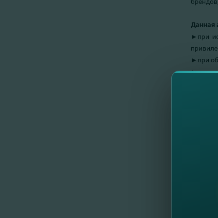
брендов
Данная 
►при ис
привилег
►при об
►это пре
Bouchero
Dolce & 
Monster,
Louis Vu
Moncler 
Heuer, T
► промо
нужно.
Оплата 
Farfetc