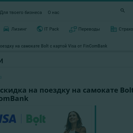
Для твоего бизнеса
О нас
Лизинг
IT Pack
Переводы
Страх
оездку на самокате Bolt с картой Visa от FinComBank
И
3
скидка на поездку на самокате Bolt
ComBank