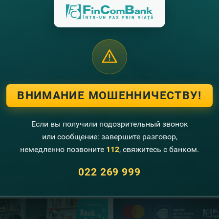
ение действует с 1 апреля 2023 года по 31 декабря 2023 г
Bank.
ете воспользоваться предложением исключительно только
й вам поездки и ярких впечатлений!
рты Visa
от FinComBank?
те наиболее подходящую для вас карту Visa
ЗДЕСЬ
.
omBank и Visa
наслаждайтесь по-настоящему эксклюзивн
ВНИМАНИЕ МОШЕННИЧЕСТВУ!
те
подробности о промо-акци
и
Visa
ЗДЕСЬ
.
лее подробной информации просим позвонить нам по теле
Если вы получили подозрительный звонок
+373-22) 26-99-99
или сообщение: завершите разговор,
ww.fincombank.cоm
немедленно позвоните
112
, свяжитесь с банком.
угие новости
022 269 999