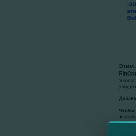
Этим 
FinCo
Эколог
увидет
Добавь
Чтобы 
► скач
► доба
► опла