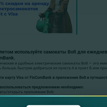
летом используйте самокаты Bolt для ежедневн
mBank.
ические и удобные электрические самокаты Bolt — это имен
ь больше, быстрее добраться из пункта А в пункт Б или пр
те карту Visa от FinComBank в приложение Bolt и путешес
воспользоваться предложением необходимо:
ать/открыть приложение Bolt;
вить любую карту Visa в кошелек Bolt;
тить аренду самоката Bolt картой Visa от FonmComBank;