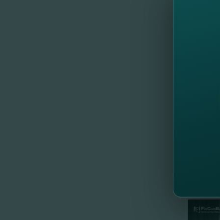
Предлож
FinCom
Вы мож
Удачно
Нет ка
Выбери
С FinC
Узнай
Для бо
тел.: (
сайт:
w
//
Др