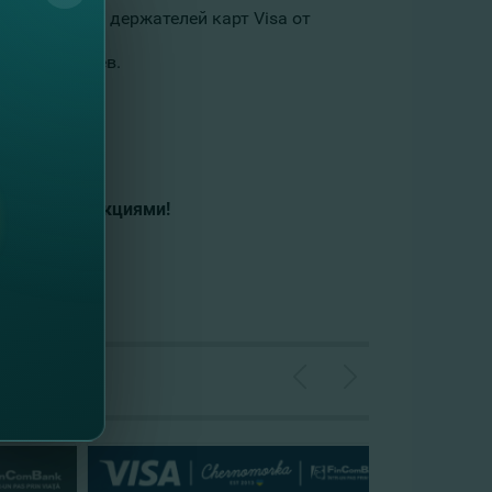
ода для всех держателей карт Visa от
 в г. Кишинев.
ыми промо-акциями!
фону: