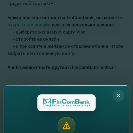
кредитной карты OPTI.
Если у вас еще нет карты FinComBank, вы можете
открыть ее онлайн
всего за несколько кликов:
- выберите желаемую карту Visa
- откройте ее онлайн
- и приходите в желаемое отделение банка, чтобы
забрать изготовленную карту.
Учеба может быть другой с FinComBank и Visa!
//
Другие новости