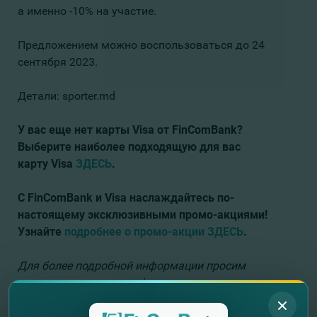
а именно -10% на участие.
Предложением можно воспользоваться до 24
сентября 2023.
Детали: sporter.md
У вас еще нет карты Visa
от FinComBank?
Выберите наиболее подходящую для вас
карту Visa
ЗДЕСЬ
.
С FinComBank и Visa
наслаждайтесь по-
настоящему эксклюзивными промо-акциями!
Узнайте
подробнее о промо-акции
ЗДЕСЬ
.
Для более подробной информации просим
позвонить нам по телефону:
тел.: (+373-22) 26-99-99
cайт:
www.fincombank.cоm