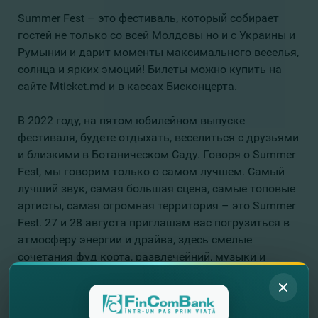
Summer Fest – это фестиваль, который собирает
гостей не только со всей Молдовы но и с Украины и
Румынии и дарит моменты максимального веселья,
солнца и ярких эмоций! Билеты можно купить на
сайте Mticket.md и в кассах Бисконцерта.
В 2022 году, на пятом юбилейном выпуске
фестиваля, будете отдыхать, веселиться с друзьями
и близкими в Ботаническом Саду. Говоря о Summer
Fest, мы говорим только о самом лучшем. Самый
лучший звук, самая большая сцена, самые топовые
артисты, самая огромная территория – это Summer
Fest. 27 и 28 августа приглашам вас погрузиться в
атмосферу энергии и драйва, здесь смелые
сочетания фуд корта, развлечейний, музыки и
отдыха.
Детали можете узнать
ЗДЕСЬ
.