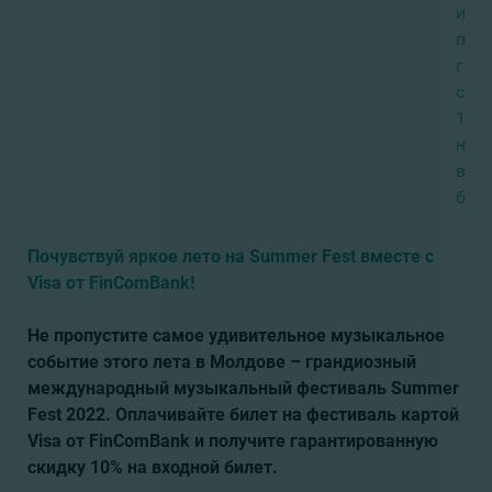
и
пол
гар
ски
10%
на
вхо
биле
Почувствуй яркое лето на Summer Fest вместе с
Visa от FinComBank!
Не пропустите самое удивительное музыкальное
событие этого лета в Молдове – грандиозный
международный музыкальный фестиваль Summer
Fest 2022. Оплачивайте билет на фестиваль картой
Visa от FinComBank и получите гарантированную
скидку 10% на входной билет.