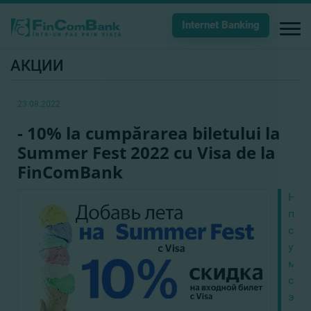
Internet Banking
АКЦИИ
23.08.2022
- 10% la cumpărarea biletului la
Summer Fest 2022 cu Visa de la
FinComBank
Не
про
сам
уди
муз
соб
этог