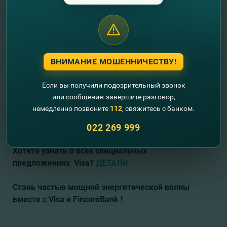
Если
у
вас
еще
нет
карты
Visa от
FinComBank, вы
можете
открыть ее
онлайн
всего
за
несколько
кликов:
- выберите желаемую карту Visa
ВНИМАНИЕ МОШЕННИЧЕСТВУ!
- откройте ее онлайн
- и приходите в желаемое отделение банка, чтобы
Если вы получили подозрительный звонок
забрать изготовленную карту.
или сообщение: завершите разговор,
Карту можно получить через 3 рабочих дня в мун.
немедленно позвоните
112
, свяжитесь с банком.
Кишинэу или через 7 рабочих дней в других
регионах страны.
022 269 999
Хотите узнать о всех специальных
предложениях
Visa?
ДЕТАЛИ
Стань частью мощной энергетической волны
вместе с Visa и FincomBank !