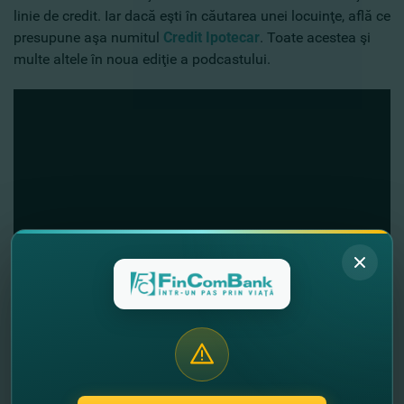
linie de credit. Iar dacă eşti în căutarea unei locuinţe, află ce
presupune aşa numitul
Credit Ipotecar
. Toate acestea şi
multe altele în noua ediţie a podcastului.