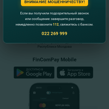
ВНИМАНИЕ МОШЕННИЧЕСТВУ!
Если вы получили подозрительный звонок
или сообщение: завершите разговор,
немедленно позвоните
112
, свяжитесь с банком.
022 269 999
"FinComBank" S.A. является членом
Схемы гарантирования депозитов
Республики Молдова
FinComPay Mobile