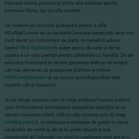
bancare online, precum şi multe alte produse pentru
persoane fizice, dar cu alte cuvinte.
Vă invităm să vizionaţi podcastul pentru a afla
#CuAlteCuvinte
de ce cardurile bancare reprezintă ceva mai
mult decât un instrument de plată, ce beneficii aduce
cardul
Visa Signature
în acest sezon de vară şi de ce
acesta e un card perfect pentru călătoriile cu familia. De de
educaţia financiară la tânăra generaţie trebuie să începă
cât mai devreme, ce presupune platforma online
#FinComEducation
şi ce cursuri sunt disponibile atât
copiilor, cât şi maturilor
.
Iar pe lângă acestea cum îţi alegi produsul bancar potrivit,
cum FinComBank anticipează aşteptările clienţilor şi ce
servicii inovative oferă. Află cu alte cuvinte cum îţi alegi
creditul potrivit
, ce presupune perioada de graţie în cazul
cardurilor de credit şi de ce în unele situaţii e mai
convenabil să foloseşti un card cu cashback care are şi o