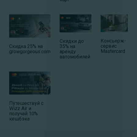
Консьерж-
Скидки до
сервис
35% на
Cкидка 25% на
Mastercard
аренду
growgorgeous.com
автомобилей
Путешествуй с
Wizz Air и
получай 10%
кешбэка