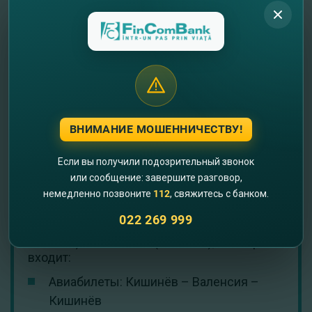
ЧТО ВКЛЮЧАЕТ ГЛАВНЫЙ ПРИЗ?
ВНИМАНИЕ МОШЕННИЧЕСТВУ!
Если вы получили подозрительный звонок
или сообщение: завершите разговор,
немедленно позвоните
112
, свяжитесь с банком.
022 269 999
Путешествие на 4 дня для всей семьи (до 4
человек) в Валенсию (Испания), в которое
входит:
Авиабилеты: Кишинёв – Валенсия –
Кишинёв