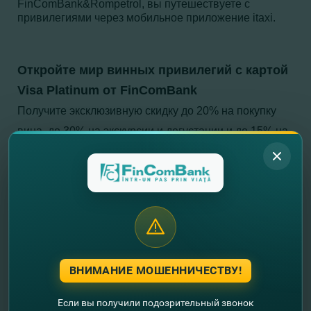
FinComBank&Rompetrol, вы путешествуете с
привилегиями через мобильное приложение itaxi.
Откройте мир винных привилегий с картой
Visa Platinum от FinComBank
Получите эксклюзивную скидку до 20% на покупку
вина, до 30% на экскурсии и дегустации и до 15% на
рестораны, проживание в отелях и организацию
мероприятий в винодельнях. Только с 18 мая по 31
декабря 2021 года у вас есть доступ к программе
«Мир винных привилегий Visa», благодаря которой
вы можете воспользоваться уникальными скидками
до 30% на покупки вина, поездки, проживание в
ВНИМАНИЕ МОШЕННИЧЕСТВУ!
отелях возле виноделен, дегустации, рестораны,
организация мероприятий и дополнительные услуги.
Если вы получили подозрительный звонок