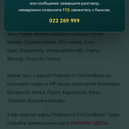
или сообщение: завершите разговор,
Выберите винодельню-партнер из программы
немедленно позвоните
112
, свяжитесь с банком.
«World of Visa Wine Privileges», таких как: Etcetera
022 269 999
Winery, Castel Mimi, Basavin Winery, Salcuta, Milestii
Mici, Poiana Winery, Radacini, Cricova, Purcari
Winery, Chateau Vartely, ATU winery, Kara
Gani, Goguwinery, VinotecaWine.MD, Crama
Mirceşti, Vinuri de Comrat.
Кроме того, с картой Platinum от FinComBank вы
получаете скидки в VIP-залах аэропортов Кишинева,
Бухареста, Киева, Праги, Будапешта, Вены,
Тбилиси, Батуми и Москвы.
У вас еще нет карты Platinum от FinComBank? Тогда
откройте премиальную карту
ОНЛАЙН ЗДЕСЬ.