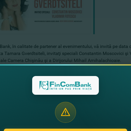
ank, în calitate de partener al evenimentului, vă invită pe data
ta Tamara Gverdtsiteli, invitaţi speciali Constantin Moscovici şi
ale Camera Chişinău şi a Dirijorului Mihail Amihalachioaie.
l va avea loc la Teatrul Verde din Chişinău. Vă invităm la un sp
 pot fi procurate pe
iticket.md
угие новости