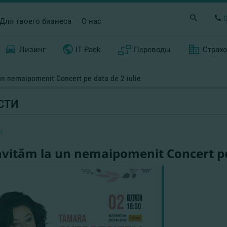
Для твоего бизнеса
О нас
Лизинг
IT Pack
Переводы
Страх
un nemaipomenit Concert pe data de 2 iulie
СТИ
3
nvităm la un nemaipomenit Concert pe 