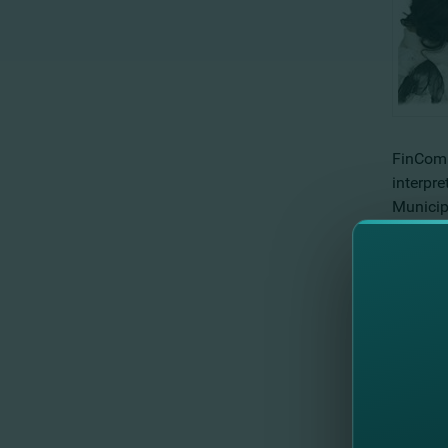
FinComB
interpre
Municip
Concertu
Biletele
//
Др