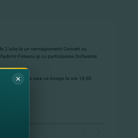
 de 2 iulie la un nemaipomenit Concert cu
 Vladimir Fotescu şi cu participarea Orchestrei
ectacol frumos care va începe la ora 18.00.