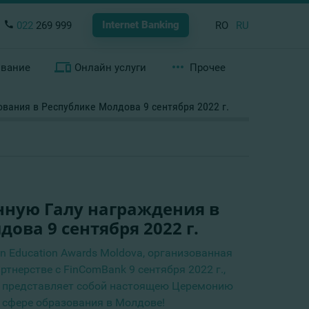
Internet Banking
022
269 999
RO
RU
ование
Онлайн услуги
Прочее
вания в Республике Молдова 9 сентября 2022 г.
нную Галу награждения в
ова 9 сентября 2022 г.
e in Education Awards Moldova, организованная
артнерстве с FinComBank 9 сентября 2022 г.,
0, представляет собой настоящею Церемонию
 сфере образования в Молдове!