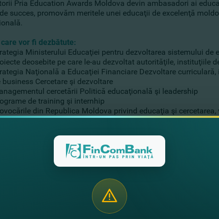
torii Pria Education Awards Moldova devin ambasadori ai educaţ
 de succes, promovăm meritele unei educaţii de excelenţă moldov
ională.
care vor fi dezbătute:
rategia Ministerului Educaţiei pentru dezvoltarea sistemului de
oiecte deosebite pe care le-au dezvoltat autorităţile, instituţiile
rategia Naţională a Educaţiei Financiare Dezvoltare curriculară, i
 business Cercetare şi dezvoltare
nagementul cercetării Politică educaţională şi leadership
ograme de training şi internhip
ovocările din Republica Moldova privind educaţia şi cercetarea, 
 evenimentului
0:00
- Welcome Coffee Break şi înregistrarea participanţilor
 11:45
- Panel dezbateri despre teme importante pentru educaţi
 12:30
- Decernarea premiilor
 14:00
- Networking
ri