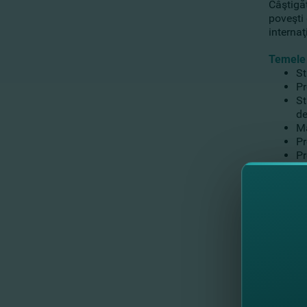
Câştigă
poveşti
internaţ
Temele 
St
Pr
St
de
Ma
Pr
Pr
Agenda
9:30 -1
10:15 -
11:45 -
13:00 -
Lecto