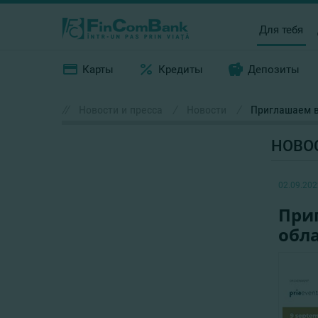
Для тебя
Карты
Кредиты
Депозиты
//
Новости и пресса
/
Новости
/
Приглашаем в
НОВО
02.09.202
При
обла