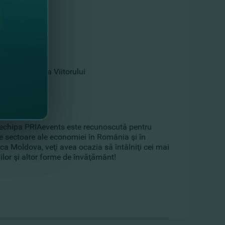
nComBank
 Educaţie Clasa Viitorului
 echipa PRIAevents este recunoscută pentru
e sectoare ale economiei în România şi în
ca Moldova, veţi avea ocazia să întâlniţi cei mai
colilor şi altor forme de învăţământ!