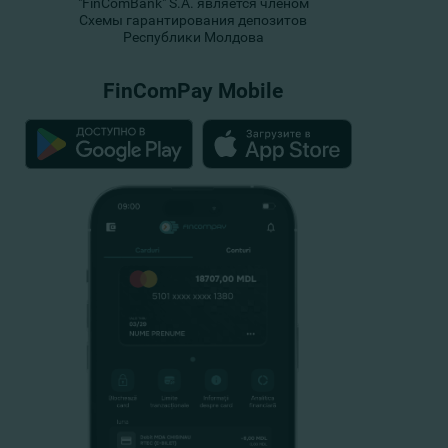
"FinComBank" S.A. является членом
Схемы гарантирования депозитов
Республики Молдова
FinComPay Mobile