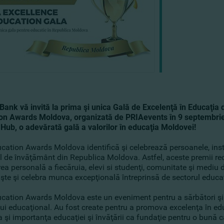
ank vă invită la prima şi unica Gală de Excelenţă în Educaţia 
on Awards Moldova, organizată de PRIAevents în 9 septembrie 
 Hub,
o adevărată gală a valorilor în educaţia Moldovei!
cation Awards Moldova identifică şi celebrează persoanele, institu
l de învăţământ din Republica Moldova. Astfel, aceste premii rec
rea personală a fiecăruia, elevi si studenţi, comunitate şi medi
şte şi celebra munca excepţională întreprinsă de sectorul educ
ucation Awards Moldova este un eveniment pentru a sărbători şi 
lui educaţional. Au fost create pentru a promova excelenţa în 
 şi importanţa educaţiei şi învăţării ca fundaţie pentru o bună cali