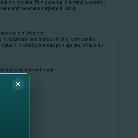
iei moldovene. Prin punerea în lumină a acestor
ene atât pe scena naţională, cât şi
 educaţie din Moldova
 de învăţământ, societatea civilă şi companiile
nclusiv în colaborare sau prin sprijinul mediului
versus cele internaţionale
a din Moldova