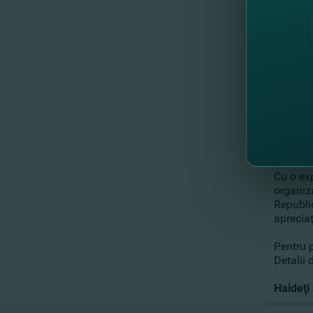
Re
Al
Ta
Iu
Re
Vi
Vi
Vi
Re
Re
Re
Cu o ex
organiz
Republi
apreciaţ
Pentru 
Detalii
Haideţi