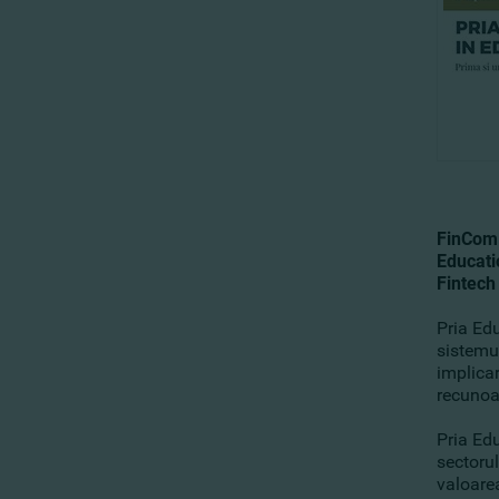
FinComB
Educati
Fintech
Pria Edu
sistemu
implica
recunoa
Pria Ed
sectoru
valoarea