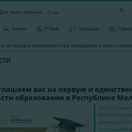
Для твоего бизнеса
О нас
Лизинг
IT Pack
Переводы
Страх
ас на первую и единственную Галу награждения в области образо
СТИ
2
глашаем вас на первую и единстве
сти образования в Республике Молд
Pria Excellenc
PRIAevents в п
начиная с 9:3
награждения в