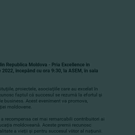
din Republica Moldova - Pria Excellence in
2022, începând cu ora 9:30, la ASEM, în sala
ţiile, proiectele, asociaţiile care au excelat în
unosc faptul că succesul se rezumă la efortul şi
u de business. Acest eveniment va promova,
aţiei moldovene.
a recompensa cei mai remarcabili contribuitori ai
educaţia moldoveană. Aceste premii recunosc
tate a vieţii şi pentru succesul viitor al naţiunii.