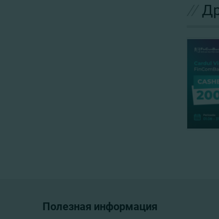
//
Др
Полезная информация