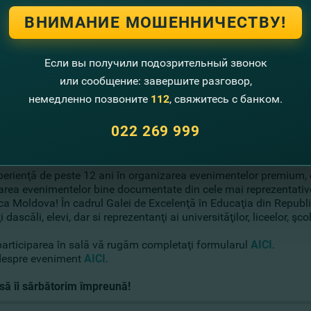
prezentant Ministerul Educaţiei
exandru Stratan, Rector ASEM
ВНИМАНИЕ МОШЕННИЧЕСТВУ!
tiana Alexeev, Manager Proiect, Tekwill în Fiecare Şcoală
lia Morari, Şef al Serviciului promovarea produselor Retail, Fi
presentant FinEdu
Если вы получили подозрительный звонок
orel Bostan, Rectorul UTM
или сообщение: завершите разговор,
ctoria Cociug, Prorector ASEM
ctoria Belous, Directoare, Centrul Naţional de Inovaţii Digitale în
немедленно позвоните
112
, свяжитесь с банком.
prezentant Studii.md
presentant Universitatea Bălţi
022 269 999
prezentant Universitatea Comrat
perienţă de peste 12 ani în organizarea evenimentelor premium,
area evenimentelor bine documentate din cele mai reprezentativ
ca Moldova! În cadrul Galei de Excelenţă în Educaţia din Republi
i dascăli, elevi, dar si reprezentanţi ai universităţilor, liceelor, ş
participarea în sală vă rugăm completaţi formularul
AICI
.
 despre eveniment
AICI
.
 să îi sărbătorim împreună!