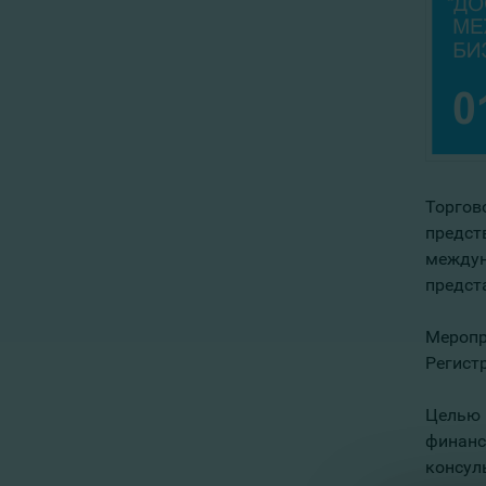
Торгов
предст
междун
предст
Меропри
Регистр
Целью 
финанс
консул