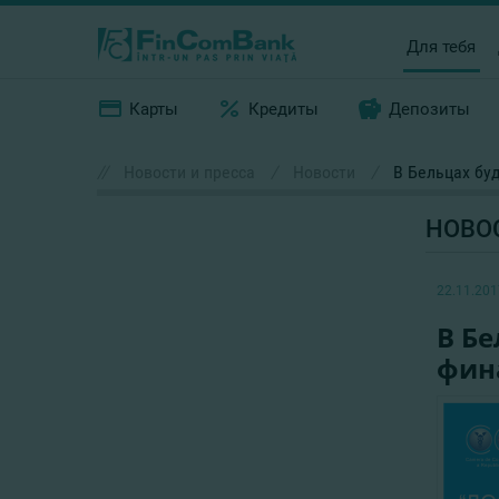
Для тебя
Карты
Кредиты
Депозиты
//
Новости и пресса
/
Новости
/
В Бельцах бу
НОВО
22.11.201
В Бе
фин