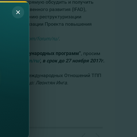
можность напрямую обсудить и получить
скохозяйственного развития (IFAD),
о осуществлению реструктуризации
уппы по реализации Проекта повышения
/fincombank.com/forum/ru/
.
анию из международных программ”
, просим
ank.com/forum/ru/
, в срок до 27 ноября 2017г.
 Управление Международных Отношений ТПП
тственное лицо: Леонтян Инга.