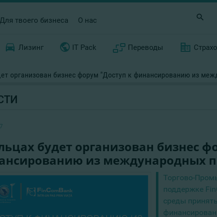
Для твоего бизнеса
О нас
Лизинг
IT Pack
Переводы
Страх
дет организован бизнес форум "Доступ к финансированию из ме
СТИ
7
льцах будет организован бизнес ф
ансированию из международных п
Торгово-Пром
поддержке Fin
среды принять
финансирован