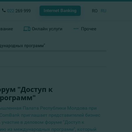
Internet Banking
022
269 999
RO
RU
ование
Онлайн услуги
Прочее
ждународных программ"
орум "Доступ к
рограмм"
ышленная Палата Республики Молдова при
ComBank приглашает представителей бизнес
 участие в деловом форуме "Доступ к
ию из международных программ", который