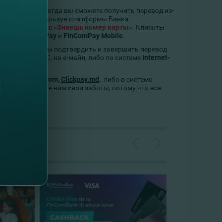
ких банков? Тогда вы сможете получить перевод из-
ира онлайн, используя платформы Банка
ay
.
md
в рубрике
«Знаешь номер карты»
. Клиенты
anking
FinComPay
и
FinComPay Mobile
.
-Secure. Чтобы подтвердить и завершить перевод
де в виде СМС, на е-майл, либо по системе
Internet-
те
Fincombank.com,
Clickpay.md,
либо в системе
nline, и доверьте нам свои заботы, потому что все