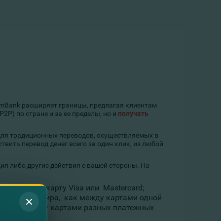
ComBank расширяет границы, предлагая клиентам
2Р) по стране и за ее пределы, но и
получать
для традиционных переводов, осуществляемых в
твить перевод денег всего за один клик, из любой
ия либо другие действия с вашей стороны. На
олдавскую карту Visa или Mastercard;
страны или мира, как между картами одной
, так и между картами разных платежных