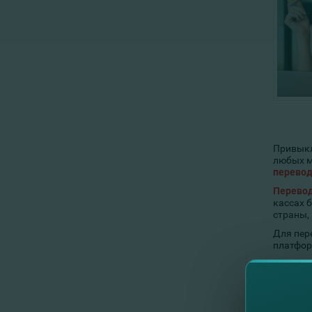
Привыкл
любых мо
перевод
Перевод
кассах 
страны,
Для пер
платфор
с
с
п
с