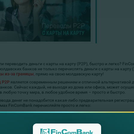
и переводить деньги с карты на карту (Р2Р), быстро и легко? Fin
лдавских банков не только перечислять деньги с карты на карту (Р
ы из-за границы
,
прямо на свою молдавскую карту!
 P2P
является современным решением и отличной альтернативой 
банков. Сейчас каждый, не выходя из дома или офиса, может осущес
 в любую точку мира, в любое удобное время – просто и быстро.
евода денег не понадобится какая-либо предварительная регистрац
мах FinComBank перечисляйте просто и легко:
 любой иностранной карты Mastercard
– на любую другую м
 любой карты любого молдавского банка
- в любую точку 
латежной системы (Visa→Visa либо Mastercard→Mastercard)
истем (Visa→Mastercard либо Mastercard→Visa)