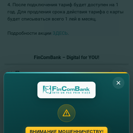
4. После подключения тариф будет доступен на 1
год.
Для продления срока действия тарифа с карты
будет списываться всего 1 лей в месяц.
Подробности акции
ЗДЕСЬ
.
FinComBank – Digital for YOU!
//
Другие новости
ВНИМАНИЕ МОШЕННИЧЕСТВУ!