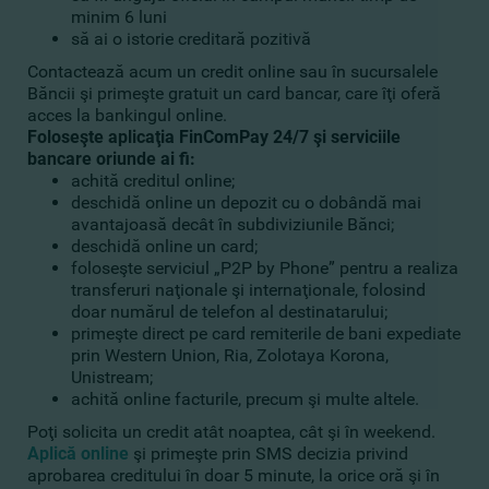
minim 6 luni
să ai o istorie creditară pozitivă
Contactează acum un credit online sau în sucursalele
Băncii şi primeşte gratuit un card bancar, care îţi oferă
acces la bankingul online.
Foloseşte aplicaţia FinComPay 24/7 şi serviciile
bancare oriunde ai fi:
achită creditul online;
deschidă online un depozit cu o dobândă mai
avantajoasă decât în subdiviziunile Bănci;
deschidă online un card;
foloseşte serviciul „P2P by Phone” pentru a realiza
transferuri naţionale şi internaţionale, folosind
doar numărul de telefon al destinatarului;
primeşte direct pe card remiterile de bani expediate
prin Western Union, Ria, Zolotaya Korona,
Unistream;
achită online facturile, precum şi multe altele.
Poţi solicita un credit atât noaptea, cât şi în weekend.
Aplică online
şi primeşte prin SMS decizia privind
aprobarea creditului în doar 5 minute, la orice oră şi în