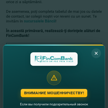
orice zi a săptămânii.
De asemenea, poţi completa tabelul de mai jos cu datele
de contact, iar colegii noştri vor reveni cu un sunet. Te
invităm în
sucursalele Băncii
!
În această primăvară, realizează-ţi dorinţele alături de
FinComBank!
Оставьте свои контактные данные и
мы Вам перезвоним!
+373
ВНИМАНИЕ МОШЕННИЧЕСТВУ!
Если вы получили подозрительный звонок