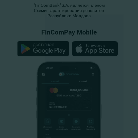
"FinComBank" S.A. является членом
Схемы гарантирования депозитов
Республики Молдова
FinComPay Mobile