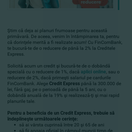
Ştim că deja ai planuri frumoase pentru această
primăvară. De aceea, venim în întâmpinarea ta, pentru
că dorinţele merită a fi realizate acum! Cu FinComBank,
te bucură-te de o reducere de până la 2% la Creditele
Express.
Solicită acum un credit şi bucură-te de o dobândă
specială cu o reducere de 1%, dacă
aplici online
, sau o
reducere de 2%, dacă primeşti salariul pe cardurile
FinComBank. Alege
Credit Express
până la 300.000 de
lei, fără gaj, pe o perioadă de până la 5 ani, cu o
dobândă anuală de la 19% şi realizează-ţi şi mai rapid
planurile tale.
Pentru a beneficia de un Credit Express, trebuie să
îndeplineşte următoarele cerinţe:
să ai vârsta cuprinsă între 20 şi 65 de ani
să fii angaja oficial în câmpul muncii timp de