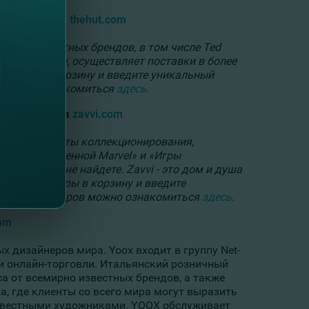
нет-магазина
thehut.com
овары известных брендов, в том числе Ted
ый в 2004 году, осуществляет поставки в более
 товары в корзину и введите уникальный
в можно ознакомиться
здесь
.
елевидение на
zavvi.com
вениры, предметы коллекционирования,
ра» до «Вселенной Marvel» и «Игры
ольше нигде не найдете.
Zavvi - это дом и душа
ранные товары в корзину и введите
 продажи товаров можно ознакомиться
здесь
.
om
 дизайнеров мира. Yoox входит в группу Net-
ти онлайн-торговли. Итальянский розничный
а от всемирно известных брендов, а также
 где клиенты со всего мира могут выразить
известными художниками. YOOX обслуживает