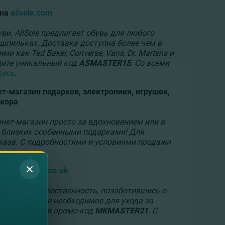
 на
allsole.com
ви. AllSole предлагает обувь для любого
 шпильках. Доставка доступна более чем в
и как Ted Baker, Converse, Vans, Dr. Martens и
едите уникальный код
ASMASTER15
. Со всеми
десь
.
т-магазин подарков, электроники, игрушек,
кора
рнет-магазин просто за вдохновением или в
и близких особенными подарками! Для
аза. С подробностями и условиями продажи
 на
mankind.co.uk
зать свою мужественность, позаботившись о
ны найдут все необходимое для ухода за
ите уникальный промо-код
MKMASTER21
. С
ься
здесь
.