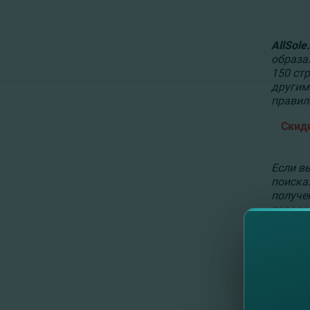
AllSole
образа
150 стр
другим
правил
Скид
Если в
поиска
получе
товаро
Manki
своей 
собой.
подроб