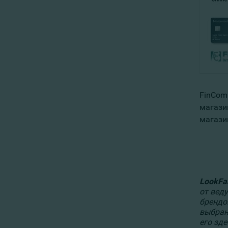
FinComb
магази
магази
LookFan
от веду
брендо
выбран
его зд