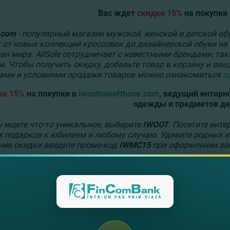
Вас ждет
скидки 15%
на покупки
.com
- популярный магазин мужской, женской и детской обу
: от новых коллекций кроссовок до дизайнерской обуви на
ан мира. AllSole сотрудничает с известными брендами, таким
и. Чтобы получить скидку, добавьте товар в корзину и вв
ами и условиями продажи товаров можно ознакомиться
з
ки 15%
на покупки в
iwantoneofthose.com
,
ведущий интерне
одежды и предметов де
ы ищете что-то уникальное, выберите
IWOOT
. Посетите инте
х подарков к юбилеям и любому случаю. Удивите родных 
ния скидки введите промо-код
IWMC15
при оформлении зак
в можно ознакомиться
здесь
.
Скидки 20%
на все товары доступные
nd
- интернет-магазин для мужчин, которые не боятся пока
коже, волосах и бороде. Это место, где современные мужчи
 Чтобы получить скидку, добавьте товар в корзину и введ
ностями и условиями продажи товаров можно ознакомит