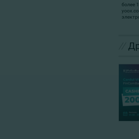
более 
yoox.c
электр
//
Др