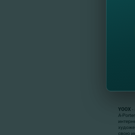
Здесь 
Baker, 
чем 20
промо-
Zavvi
-
послед
престо
соврем
уникал
YOOX
-
A-Port
интерн
художе
свою и