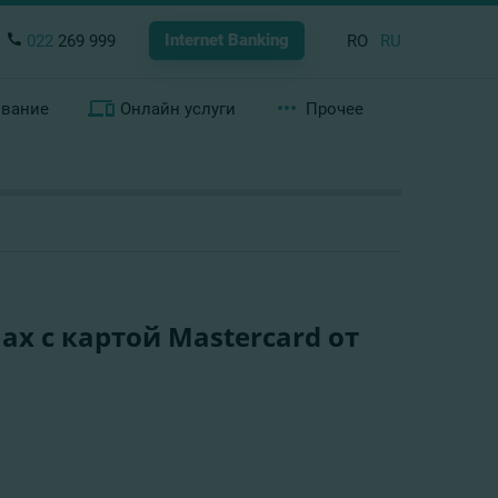
Internet Banking
022
269 999
RO
RU
ование
Онлайн услуги
Прочее
х с картой Mastercard от