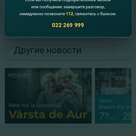
E-mail:
fincom@fincombank.com
или сообщение: завершите разговор,
сайт
:
www.fincombank.cоm
немедленно позвоните
112
, свяжитесь с банком.
022 269 999
//
Другие новости