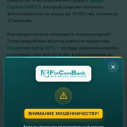
предлагает к использованию продукт
Кредит
Express SIMPLU
, который позволит получить
финансирование на сумму до 15 000 лей, сроком до
12 месяцев.
Или предпочитаете оплачивать покупки картой?
Тогда предлагаем воспользоваться продуктом
Кредитная карта OPTI
– это ваш запасной кошелек,
с которым у вас всегда будет в распоряжении до
150 000 леев, с беспроцентным периодом до 60
дней!
Не упустите возможность! Выберите подходящий
вашим нуждам кредит, и оформите его прямо
сейчас,
ОНЛАЙН
!
Для более подробной информации просим
ВНИМАНИЕ МОШЕННИЧЕСТВУ!
позвонить нам по телефону:
Тел
.: (+373-22) 26-99-99
Если вы получили подозрительный звонок