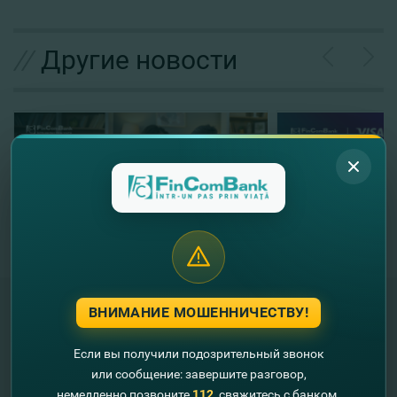
//
Другие новости
ВНИМАНИЕ МОШЕННИЧЕСТВУ!
"FinComBank" S.A. является членом
Если вы получили подозрительный звонок
Схемы гарантирования депозитов
или сообщение: завершите разговор,
Республики Молдова
немедленно позвоните
112
, свяжитесь с банком.