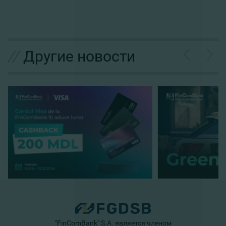
//
Другие новости
"FinComBank" S.A. является членом