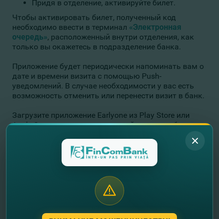
Придя в отделение, активируйте билет.
Чтобы активировать билет, полученный код
необходимо ввести в терминал
«Электронная
очередь»
, расположенный внутри отделения, как
только вы окажетесь в подразделение банка.
Приложение будет периодически напоминать вам о
дате и времени визита с помощью Push-
уведомлений. В случае необходимости у вас есть
возможность отменить или перенести визит в банк.
Загрузите приложение Earlyone из Play Store или
Apple Store и заранее запланируйте визит в банк.
Кроме того, чтобы загрузить приложение, вы
можете отсканировать, расположенный ниже, QR-
код своим смартфоном прямо с экрана
компьютера: