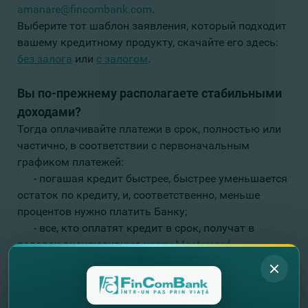
amanare@fincombank.com
.
Выберите тот шаблон заявления, который подходит
вашему кредитному продукту, скачайте его здесь:
без залога
или
с залогом
.
Вы по-прежнему располагаете стабильными
доходами?
Тогда оплачивайте платежи в срок, полностью или
частично, в соответствии с первоначальным
графиком платежей:
- погашая кредит быстрее, быстрее уменьшается
остаток по кредиту, и, соответственно, меньше
процентов нужно платить Банку;
- все, кто оплатят кредит в срок, получат в
подарок эксклюзивную
карту Mastercard
FinComBank & Rompetrol
, которая включает скидку
на топливо в сети АЗС Rompetrol, еженедельный
cashback на карту при оплате в рознице и Интернет,